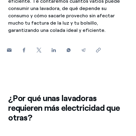
eficiente. Te contaremos cuántos vatios puede
¿Cómo ver mis facturas de Endesa?
consumir una lavadora, de qué depende su
Consejos de ahorro
consumo y cómo sacarle provecho sin afectar
Climatización
¿Cómo cambiar el titular del contrato?
mucho tu factura de la luz y tu bolsillo,
Otros
garantizando una colada ideal y eficiente.
¿Has recibido una oferta para cambiar de
Te ayudamos
compañía?
Futuro
Ofertas para autónomos y Pymes
Horarios punta, llano y valle: qué son, cuándo aplican y 
Compromiso
¿Gestionas varias comunidades de propietarios?
Cita previa Endesa: cómo pedir, cambiar o anular tu cita
Blog
¿Qué es el consumo responsable?
Estafas telefónicas
¿Por qué unas lavadoras
requieren más electricidad que
otras?