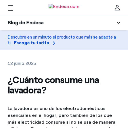
ES
Blog de Endesa
Hogares
Blog de Endesa
Descubre en un minuto el producto que más se adapte a
Cer
ti.
Escoge tu tarifa
Luz
Luz y gas
Climatización
12 junio 2025
Servicios
Gas
¿Cuánto consume una
lavadora?
Movilidad
Movilidad
Encuentra la tarifa que más te conviene
Solar
Compara nuestras tarifas de empresa y ahorra
PARA TI
La lavadora es uno de los electrodomésticos
Electrodomésticos
esenciales en el hogar, pero también de los que
Por cada kWh que ahorres, te descontamos otro
más electricidad consume si no se usa de manera
Solar
Empresas