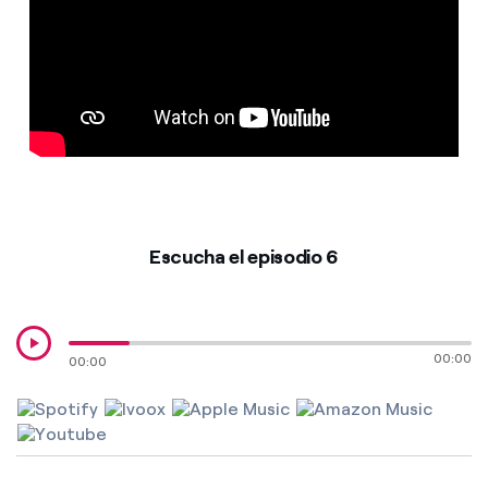
¿Cómo ver mis facturas de Endesa?
¿Cómo cambiar el titular del contrato?
¿Has recibido una oferta para cambiar de
compañía?
Ofertas para autónomos y Pymes
¿Gestionas varias comunidades de propietarios?
Escucha el episodio 6
00:00
00:00