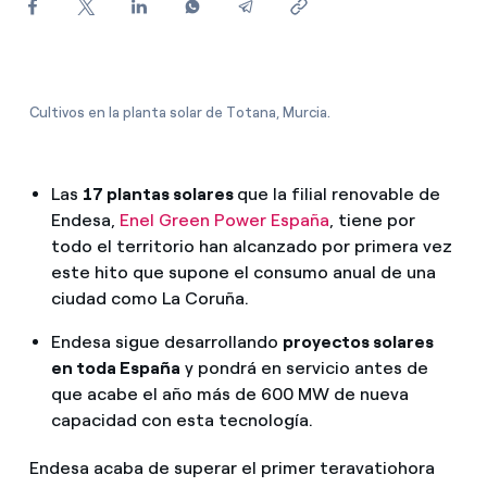
¿Cómo ver mis facturas de Endesa?
¿Cómo cambiar el titular del contrato?
¿Has recibido una oferta para cambiar de
Cultivos en la planta solar de Totana, Murcia.
compañía?
Ofertas para autónomos y Pymes
Las
17 plantas solares
que la filial renovable de
Endesa,
Enel Green Power España
, tiene por
¿Gestionas varias comunidades de propietarios?
todo el territorio han alcanzado por primera vez
este hito que supone el consumo anual de una
ciudad como La Coruña.
Endesa sigue desarrollando
proyectos solares
en toda España
y pondrá en servicio antes de
que acabe el año más de 600 MW de nueva
capacidad con esta tecnología.
Endesa acaba de superar el primer teravatiohora