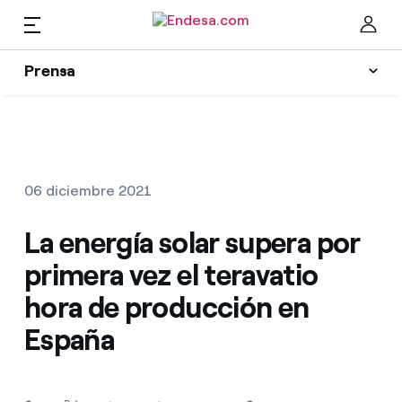
ES
Prensa
Prensa
Newsletter y alertas
Cer
Actualidad
06 diciembre 2021
Recursos
La energía solar supera por
primera vez el teravatio
Colecciones
Encuentra la tarifa que más te conviene
hora de producción en
España
Compara nuestras tarifas de empresa y ahorra
Contactos prensa
Por cada kWh que ahorres, te descontamos otro
La cara e