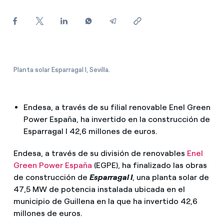
¿Cómo ver mis facturas de Endesa?
¿Cómo cambiar el titular del contrato?
¿Has recibido una oferta para cambiar de
compañía?
Planta solar Esparragal I, Sevilla.
Ofertas para autónomos y Pymes
Endesa, a través de su filial renovable Enel Green
¿Gestionas varias comunidades de propietarios?
Power España, ha invertido en la construcción de
Esparragal I 42,6 millones de euros.
Endesa, a través de su división de renovables
Enel
Green Power España
(EGPE), ha finalizado las obras
de construcción de
Esparragal I
, una planta solar de
47,5 MW de potencia instalada ubicada en el
municipio de Guillena en la que ha invertido 42,6
millones de euros.