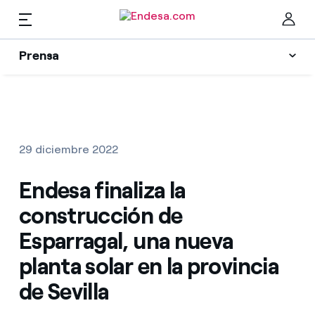
ES
Prensa
Prensa
Newsletter y alertas
Cer
Actualidad
29 diciembre 2022
Recursos
Endesa finaliza la
construcción de
Colecciones
Encuentra la tarifa que más te conviene
Esparragal, una nueva
planta solar en la provincia
Compara nuestras tarifas de empresa y ahorra
Contactos prensa
de Sevilla
Por cada kWh que ahorres, te descontamos otro
La cara e