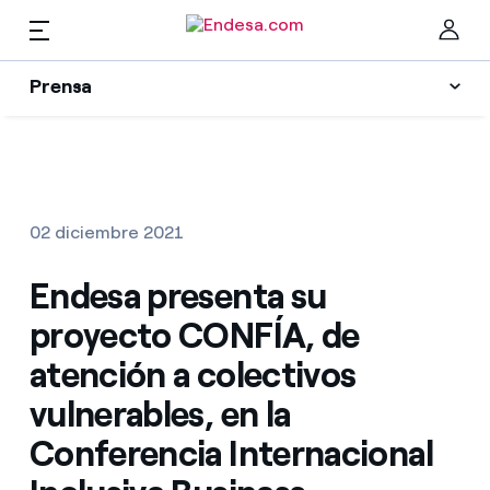
ES
Prensa
Prensa
Newsletter y alertas
Cer
Actualidad
02 diciembre 2021
Recursos
Endesa presenta su
proyecto CONFÍA, de
Colecciones
Encuentra la tarifa que más te conviene
atención a colectivos
vulnerables, en la
Compara nuestras tarifas de empresa y ahorra
Contactos prensa
Conferencia Internacional
Por cada kWh que ahorres, te descontamos otro
La cara e