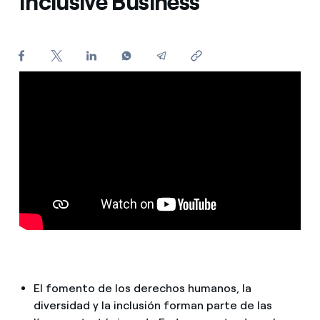
Inclusive Business
¿Cómo ver mis facturas de Endesa?
¿Cómo cambiar el titular del contrato?
¿Has recibido una oferta para cambiar de
compañía?
Ofertas para autónomos y Pymes
¿Gestionas varias comunidades de propietarios?
El fomento de los derechos humanos, la
diversidad y la inclusión forman parte de las