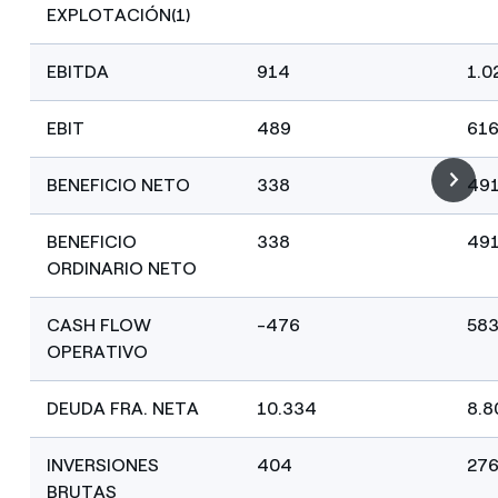
EXPLOTACIÓN(1)
EBITDA
914
1.0
EBIT
489
61
BENEFICIO NETO
338
49
BENEFICIO
338
49
ORDINARIO NETO
CASH FLOW
-476
58
OPERATIVO
DEUDA FRA. NETA
10.334
8.8
INVERSIONES
404
27
BRUTAS