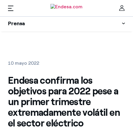
ES
Prensa
Prensa
Newsletter y alertas
Cer
Actualidad
10 mayo 2022
Recursos
Endesa confirma los
objetivos para 2022 pese a
Colecciones
Encuentra la tarifa que más te conviene
un primer trimestre
extremadamente volátil en
Compara nuestras tarifas de empresa y ahorra
Contactos prensa
el sector eléctrico
Por cada kWh que ahorres, te descontamos otro
La cara e