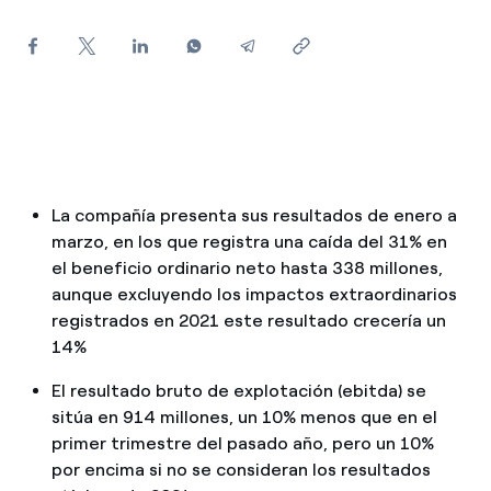
¿Cómo ver mis facturas de Endesa?
¿Cómo cambiar el titular del contrato?
¿Has recibido una oferta para cambiar de
compañía?
Ofertas para autónomos y Pymes
La compañía presenta sus resultados de enero a
¿Gestionas varias comunidades de propietarios?
marzo, en los que registra una caída del 31% en
el beneficio ordinario neto hasta 338 millones,
aunque excluyendo los impactos extraordinarios
registrados en 2021 este resultado crecería un
14%
El resultado bruto de explotación (ebitda) se
sitúa en 914 millones, un 10% menos que en el
primer trimestre del pasado año, pero un 10%
por encima si no se consideran los resultados