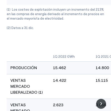
(1) Los costes de explotación incluyen un incremento del 213%
en las compras de energía derivado al incremento de precios en
el mercado mayorista de electricidad.
(2) Datos a 31 dic.
1Q 2022 GWh
1Q 2021
PRODUCCIÓN
15.462
14.800
VENTAS
14.422
15.115
MERCADO
LIBERALIZADO (1)
VENTAS
2.623
3.058
MERCADO