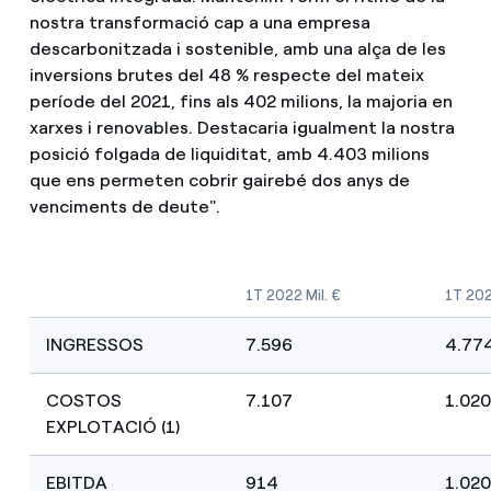
nostra transformació cap a una empresa
descarbonitzada i sostenible, amb una alça de les
inversions brutes del 48 % respecte del mateix
període del 2021, fins als 402 milions, la majoria en
xarxes i renovables. Destacaria igualment la nostra
posició folgada de liquiditat, amb 4.403 milions
que ens permeten cobrir gairebé dos anys de
venciments de deute".
1T 2022 Mil. €
1T 202
INGRESSOS
7.596
4.77
COSTOS
7.107
1.020
EXPLOTACIÓ (1)
EBITDA
914
1.020