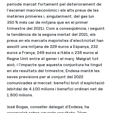
període marcat fortament pel deteriorament de
l'escenari macroeconòmic i els alts preus de les
matèries primeres i, singularment, del gas (un
350 % més car de mitjana que en el primer
trimestre del 2021). Com a conseqüència, i seguint
la tendència de la segona meitat del 2021, els
preus en els mercats majoristes d'electricitat han
assolit una mitjana de 229 euros a Espanya, 232
euros a França, 249 euros a Itàlia o 238 euros al
Regne Unit entre el gener i el març. Malgrat tot
això, i l'impacte que aquesta conjuntura ha tingut
en els resultats del trimestre, Endesa manté les
seves previsions per al conjunt del 2022
comunicades al mercat: benefici brut d'explotació
(ebitda) de 4.100 milions i benefici ordinari net de
1.800 milions.
José Bogas, conseller delegat d'Endesa, ha
assenyalat sobre aquests resultats: "Vam