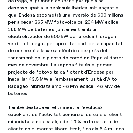
de Pego, el primer d'aquest tipus que s'ha
desenvolupat a la península Ibèrica, mitjançant el
qual Endesa escometrà una inversió de 600 milions
per aixecar 365 MW fotovoltaics, 264 MW eòlics i
168 MW de bateries, juntament amb un
electrolitzador de 500 kW per produir hidrogen
verd. Tot plegat per aprofitar part de la capacitat
de connexió a la xarxa elèctrica després del
tancament de la planta de carbó de Pego el darrer
mes de novembre. La segona fita és el primer
projecte de fotovoltaica flotant d'Endesa per
instal·lar 43,5 MW a l'embassament lusità d'Alto
Rabagão, hibridats amb 48 MW eòlics i 48 MW de
bateries.
També destaca en el trimestre l'evolució
excel·lent de l'activitat comercial de cara al client
minorista, amb una alça del 13 % en la cartera de
clients en el mercat liberalitzat, fins als 6,4 milions