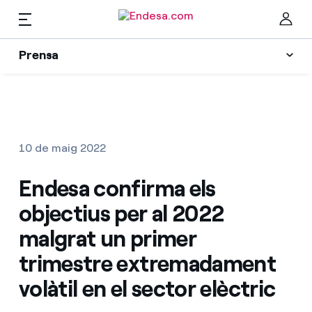
Prensa
Premsa
Newsletter i alertes
Ta
Actualitat
10 de maig 2022
Recursos
Endesa confirma els
objectius per al 2022
Col·leccions
Troba la tarifa que més et convé
malgrat un primer
trimestre extremadament
Compara les nostres tarifes d’empresa i estalvia
Contactes premsa
volàtil en el sector elèctric
Per cada kWh que estalviïs, et descomptem un
altre