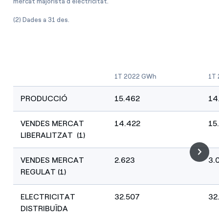
mercat majorista d'electricitat.
(2) Dades a 31 des.
1T 2022 GWh
1T
PRODUCCIÓ
15.462
14
VENDES MERCAT
14.422
15
LIBERALITZAT (1)
VENDES MERCAT
2.623
3.
REGULAT (1)
ELECTRICITAT
32.507
32
DISTRIBUÏDA