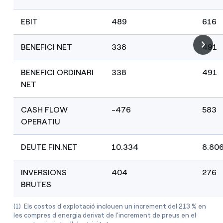
EBIT
489
616
BENEFICI NET
338
491
BENEFICI ORDINARI
338
491
NET
CASH FLOW
-476
583
OPERATIU
DEUTE FIN.NET
10.334
8.806
INVERSIONS
404
276
BRUTES
(1) Els costos d'explotació inclouen un increment del 213 % en
les compres d'energia derivat de l'increment de preus en el