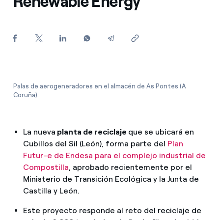
Renewable Energy
¿Cómo ver mis facturas de Endesa?
¿Cómo cambiar el titular del contrato?
¿Has recibido una oferta para cambiar de
compañía?
Ofertas para autónomos y Pymes
Palas de aerogeneradores en el almacén de As Pontes (A
Coruña).
¿Gestionas varias comunidades de propietarios?
La nueva
planta de reciclaje
que se ubicará en
Cubillos del Sil (León), forma parte del
Plan
Futur-e de Endesa para el complejo industrial de
Compostilla
, aprobado recientemente por el
Ministerio de Transición Ecológica y la Junta de
Castilla y León.
Este proyecto responde al reto del reciclaje de