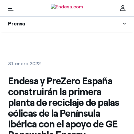
Prensa
Prensa
Newsletter y alertas
Cer
Actualidad
31 enero 2022
Recursos
Endesa y PreZero España
construirán la primera
Colecciones
Encuentra la tarifa que más te conviene
planta de reciclaje de palas
eólicas de la Península
Compara nuestras tarifas de empresa y ahorra
Contactos prensa
Ibérica con el apoyo de GE
Por cada kWh que ahorres, te descontamos otro
La cara e