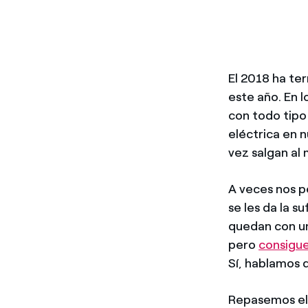
El 2018 ha te
este año. En 
con todo tipo
eléctrica en n
vez salgan al
A veces nos p
se les da la s
quedan con un
pero
consigue
Sí, hablamos 
Repasemos el