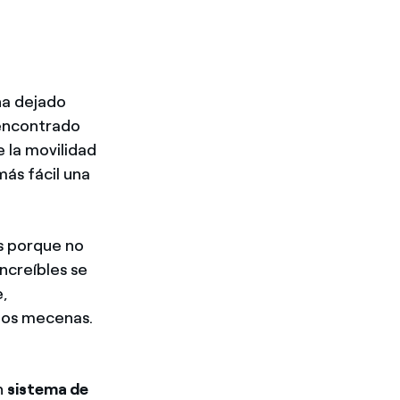
ha dejado
 encontrado
e la movilidad
más fácil una
as porque no
increíbles se
e,
ados mecenas.
n
sistema de