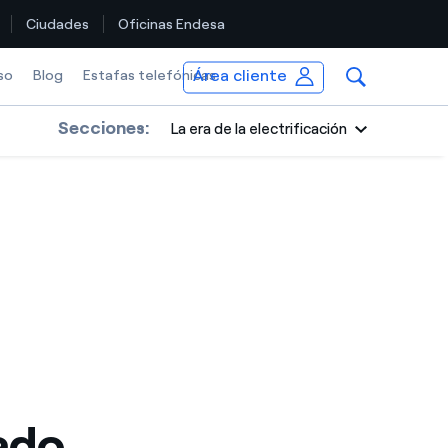
Ciudades
Oficinas Endesa
Área cliente
so
Blog
Estafas telefónicas
Secciones:
La era de la electrificación
ado