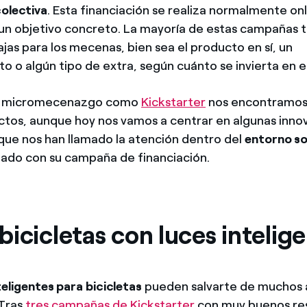
colectiva
. Esta financiación se realiza normalmente onl
un objetivo concreto. La mayoría de estas campañas 
jas para los mecenas, bien sea el producto en sí, un
o o algún tipo de extra, según cuánto se invierta en e
de micromecenazgo como
Kickstarter
nos encontramos
ctos, aunque hoy nos vamos a centrar en algunas inno
que nos han llamado la atención dentro del
entorno so
fado con su campaña de financiación.
icicletas con luces intelig
teligentes para bicicletas
pueden salvarte de muchos 
 Tras
tres campañas de Kickstarter
con muy buenos res