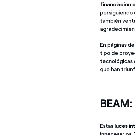
financiación 
persiguiendo 
también venta
agradecimient
En páginas 
tipo de proye
tecnológicas 
que han triun
BEAM: b
Estas
luces in
innecesarios.