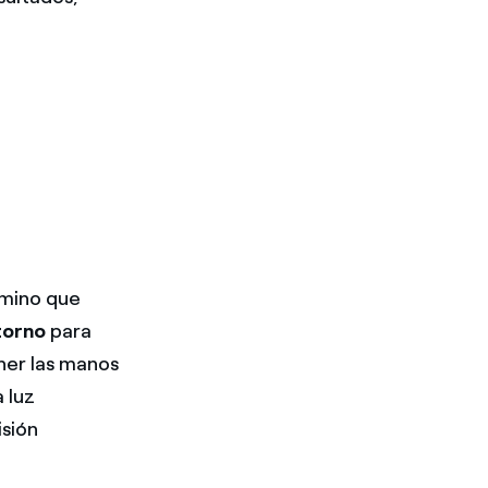
amino que
torno
para
ner las manos
a luz
isión