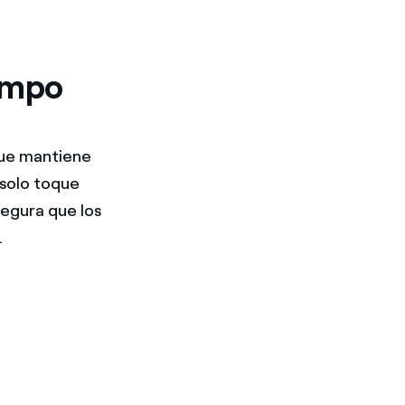
iempo
ue mantiene
 solo toque
segura que los
.