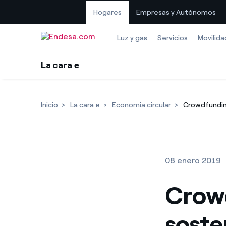
Hogares
Empresas y Autónomos
Saltar al contenido
Luz y gas
Servicios
Movilida
La cara e
Inicio
La cara e
Economia circular
Crowdfunding
08 enero 2019
Crowd
soste