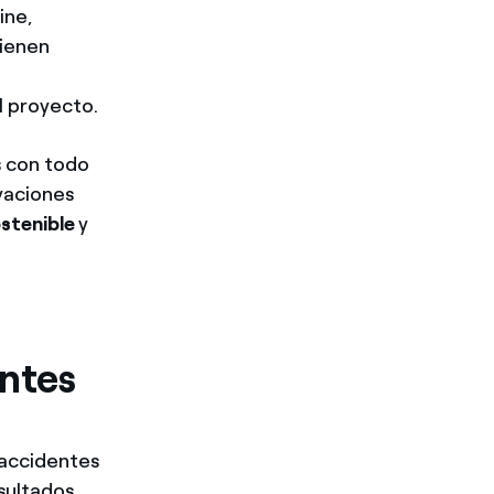
ine,
tienen
l proyecto.
 con todo
vaciones
stenible
y
entes
accidentes
ultados,