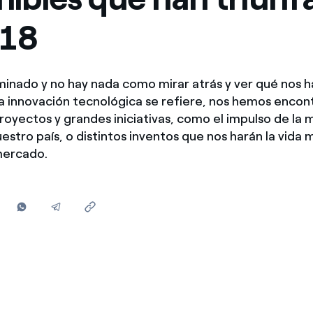
Ofertas para autónomos y Pymes
018
¿Gestionas varias comunidades de propietarios?
minado y no hay nada como mirar atrás y ver qué nos 
 a innovación tecnológica se refiere, nos hemos enco
royectos y grandes iniciativas, como el impulso de la 
estro país, o distintos inventos que nos harán la vida m
mercado.