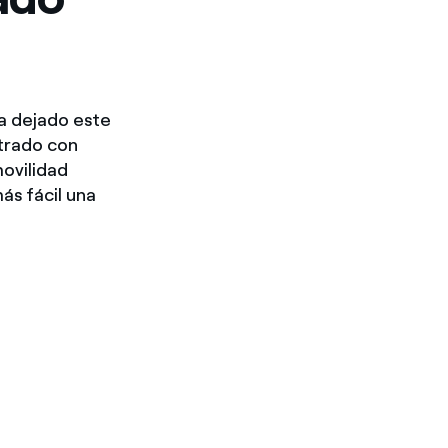
ha dejado este
ntrado con
movilidad
ás fácil una