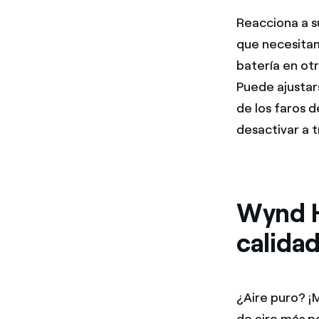
Reacciona a su
que necesitam
batería en ot
Puede ajustar
de los faros 
desactivar a 
Wynd H
calidad
¿Aire puro? ¡
de aire más p