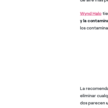
Wynd Halo
ti
y la contamin
los contaminan
La recomendac
eliminar cual
dos parecen