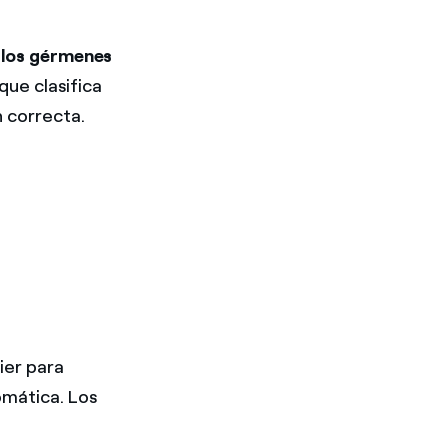
, los gérmenes
que clasifica
n correcta.
ier para
omática. Los