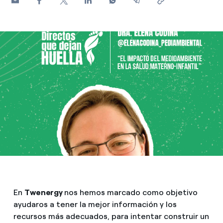
¿Cómo ver mis facturas de Endesa?
Climatización
¿Cómo cambiar el titular del contrato?
¿Has recibido una oferta para cambiar de
Te ayudamos
compañía?
Ofertas para autónomos y Pymes
Compromiso
¿Gestionas varias comunidades de propietarios?
Blog
Estafas telefónicas
En
Twenergy
nos hemos marcado como objetivo
ayudaros a tener la mejor información y los
recursos más adecuados, para intentar construir un