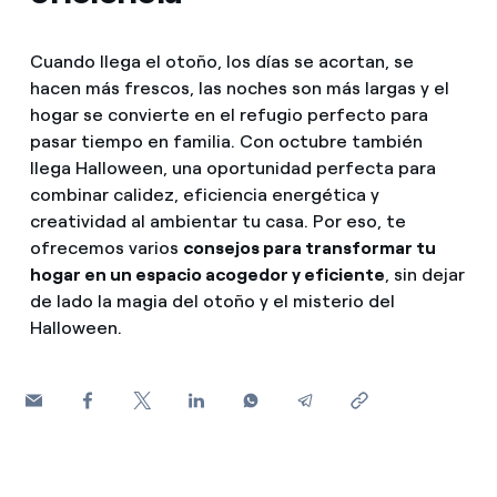
¿Cómo ver mis facturas de Endesa?
Consejos de ahorro
Climatización
Cuando llega el otoño, los días se acortan, se
¿Cómo cambiar el titular del contrato?
hacen más frescos, las noches son más largas y el
Otros
hogar se convierte en el refugio perfecto para
¿Has recibido una oferta para cambiar de
Te ayudamos
compañía?
pasar tiempo en familia. Con octubre también
Futuro
llega Halloween, una oportunidad perfecta para
Ofertas para autónomos y Pymes
Horarios punta, llano y valle: qué son, cuándo aplican y 
combinar calidez, eficiencia energética y
Compromiso
creatividad al ambientar tu casa. Por eso, te
¿Gestionas varias comunidades de propietarios?
Cita previa Endesa: cómo pedir, cambiar o anular tu cita
ofrecemos varios
consejos para transformar tu
Blog
hogar en un espacio acogedor y eficiente
, sin dejar
de lado la magia del otoño y el misterio del
¿Qué es el consumo responsable?
Halloween.
Estafas telefónicas