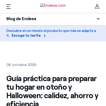
ES
Blog de Endesa
Hogares
Blog de Endesa
Descubre en un minuto el producto que más se adapte a
Cer
ti.
Escoge tu tarifa
Luz
Luz y gas
Climatización
Servicios
Gas
06 octubre 2025
Movilidad
Movilidad
Guía práctica para preparar
Encuentra la tarifa que más te conviene
Solar
tu hogar en otoño y
Compara nuestras tarifas de empresa y ahorra
PARA TI
Halloween: calidez, ahorro y
Electrodomésticos
Por cada kWh que ahorres, te descontamos otro
eficiencia
Solar
Empresas