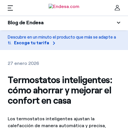
ES
Blog de Endesa
Hogares
Blog de Endesa
Descubre en un minuto el producto que más se adapte a
Cer
ti.
Escoge tu tarifa
Luz
Luz y gas
Climatización
27 enero 2026
Servicios
Gas
Termostatos inteligentes:
cómo ahorrar y mejorar el
Movilidad
Movilidad
Encuentra la tarifa que más te conviene
confort en casa
Solar
Compara nuestras tarifas de empresa y ahorra
PARA TI
Electrodomésticos
Los termostatos inteligentes ajustan la
Por cada kWh que ahorres, te descontamos otro
calefacción de manera automática y precisa,
Solar
Empresas