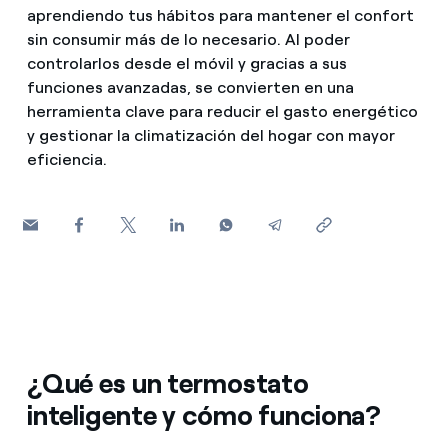
¿Cómo ver mis facturas de Endesa?
aprendiendo tus hábitos para mantener el confort
sin consumir más de lo necesario. Al poder
Consejos de ahorro
Climatización
¿Cómo cambiar el titular del contrato?
controlarlos desde el móvil y gracias a sus
Otros
funciones avanzadas, se convierten en una
¿Has recibido una oferta para cambiar de
herramienta clave para reducir el gasto energético
Te ayudamos
compañía?
Futuro
y gestionar la climatización del hogar con mayor
eficiencia.
Ofertas para autónomos y Pymes
Horarios punta, llano y valle: qué son, cuándo aplican y 
Compromiso
¿Gestionas varias comunidades de propietarios?
Cita previa Endesa: cómo pedir, cambiar o anular tu cita
Blog
¿Qué es el consumo responsable?
Estafas telefónicas
¿Qué es un termostato
inteligente y cómo funciona?