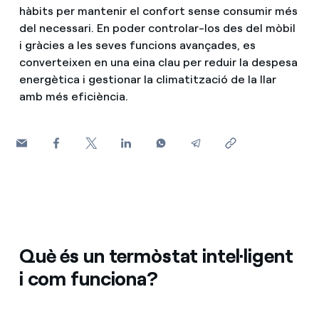
hàbits per mantenir el confort sense consumir més
Com puc veure les meves factures d'Endesa?
del necessari. En poder controlar-los des del mòbil
Consells d estalvi
Climatització
i gràcies a les seves funcions avançades, es
Com canviar el titular del contracte?
Horaris punta, horaris pla i horaris vall: què són, quan s'a
converteixen en una eina clau per reduir la despesa
energètica i gestionar la climatització de la llar
T'ajudem
Has rebut una oferta per canviar de companyia?
Cita prèvia Endesa: com demanar, canviar o anul·lar la te
amb més eficiència.
Ofertes per a autònoms i Pymes
Compromís
Gestiones diverses comunitats de propietaris?
Blog
Estafes telefòniques
Què és un termòstat intel·ligent
i com funciona?