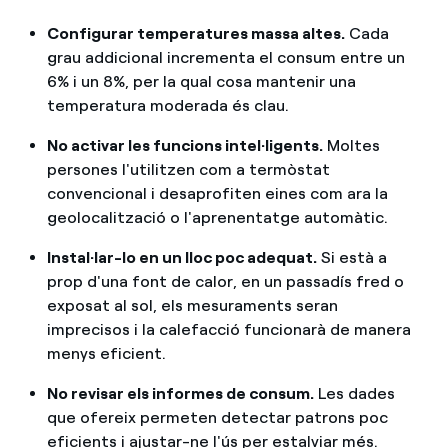
Configurar temperatures massa altes.
Cada
grau addicional incrementa el consum entre un
6% i un 8%, per la qual cosa mantenir una
temperatura moderada és clau.
No activar les funcions intel·ligents.
Moltes
persones l'utilitzen com a termòstat
convencional i desaprofiten eines com ara la
geolocalització o l'aprenentatge automàtic.
Instal·lar-lo en un lloc poc adequat.
Si està a
prop d'una font de calor, en un passadís fred o
exposat al sol, els mesuraments seran
imprecisos i la calefacció funcionarà de manera
menys eficient.
No revisar els informes de consum.
Les dades
que ofereix permeten detectar patrons poc
eficients i ajustar-ne l'ús per estalviar més.