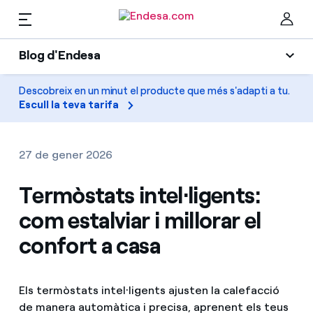
CA
Blog d'Endesa
Llars
Blog d'Endesa
Descobreix en un minut el producte que més s'adapti a tu.
Ta
Escull la teva tarifa
Llum
Llum i Gas
Climatització
27 de gener 2026
Serveis
Gas
Termòstats intel·ligents:
com estalviar i millorar el
Mobilitat
Mobilitat
Troba la tarifa que més et convé
confort a casa
Solar
Compara les nostres tarifes d’empresa i estalvia
PARA TI
Electrodomèstics
Els termòstats intel·ligents ajusten la calefacció
Per cada kWh que estalviïs, et descomptem un
altre
de manera automàtica i precisa, aprenent els teus
Solar
Empreses