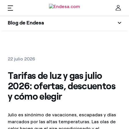
ES
Blog de Endesa
Hogares
Blog de Endesa
Cer
Luz
Luz y gas
22 julio 2026
Climatización
Tarifas de luz y gas julio
Servicios
Gas
2026: ofertas, descuentos
Movilidad
Movilidad
y cómo elegir
Encuentra la tarifa que más te conviene
Solar
Compara nuestras tarifas de empresa y ahorra
PARA TI
Electrodomésticos
Julio es sinónimo de vacaciones, escapadas y días
Por cada kWh que ahorres, te descontamos otro
marcados por las altas temperaturas. Las olas de
Solar
Empresas
calor hacen que el aire acondicionado y el