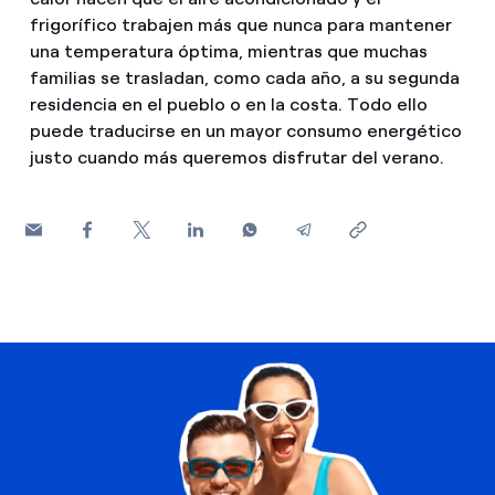
¿Cómo ver mis facturas de Endesa?
frigorífico trabajen más que nunca para mantener
Consejos de ahorro
una temperatura óptima, mientras que muchas
Climatización
¿Cómo cambiar el titular del contrato?
familias se trasladan, como cada año, a su segunda
Otros
residencia en el pueblo o en la costa. Todo ello
¿Has recibido una oferta para cambiar de
Te ayudamos
puede traducirse en un mayor consumo energético
compañía?
Futuro
justo cuando más queremos disfrutar del verano.
Ofertas para autónomos y Pymes
Horarios punta, llano y valle: qué son, cuándo aplican y 
Compromiso
¿Gestionas varias comunidades de propietarios?
Cita previa Endesa: cómo pedir, cambiar o anular tu cita
Blog
¿Qué es el consumo responsable?
Estafas telefónicas