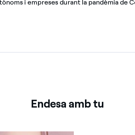
autònoms i empreses durant la pandèmia de C
Ofertes per a autònoms i Pymes
Gestiones diverses comunitats de propietaris?
Endesa amb tu