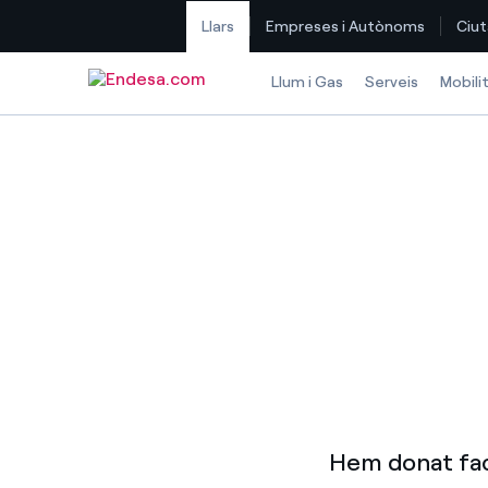
Llars
Empreses i Autònoms
Ciut
Saltar al contingut
Llum i Gas
Serveis
Mobili
Hem donat faci