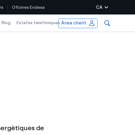
CA
rs
Oficines Endesa
Àrea client
Blog
Estafes telefòniques
energètiques de