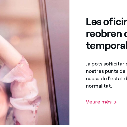
Les ofic
reobren 
tempora
Ja pots sol·licitar
nostres punts de
causa de l'estat d
normalitat.
Veure més