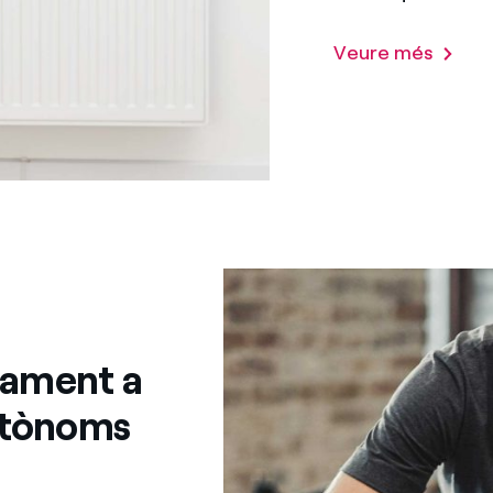
Veure més
rament a
autònoms