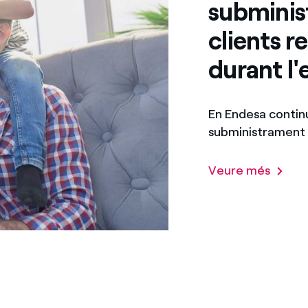
subminis
clients r
durant l'
En Endesa continu
subministrament e
Veure més