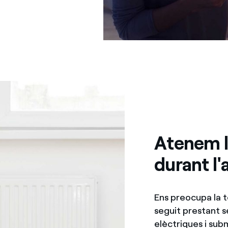
Atenem l
durant l'
Ens preocupa la t
seguit prestant s
elèctriques i sub