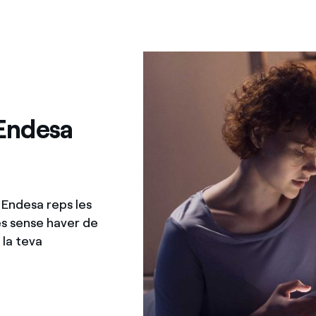
 Endesa
 Endesa reps les
es sense haver de
 la teva