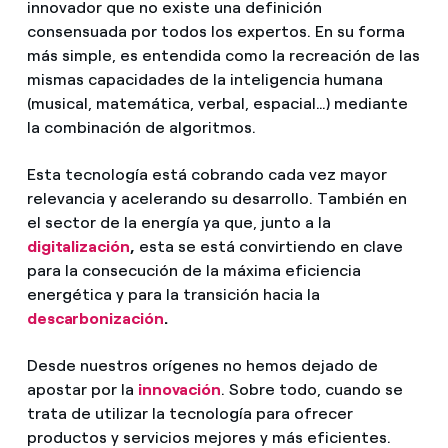
innovador que no existe una definición
¿Cómo ver mis facturas de Endesa?
consensuada por todos los expertos. En su forma
Climatización
más simple, es entendida como la recreación de las
¿Cómo cambiar el titular del contrato?
mismas capacidades de la inteligencia humana
(musical, matemática, verbal, espacial…) mediante
¿Has recibido una oferta para cambiar de
Te ayudamos
compañía?
la combinación de algoritmos.
Ofertas para autónomos y Pymes
Esta tecnología está cobrando cada vez mayor
Compromiso
relevancia y acelerando su desarrollo. También en
¿Gestionas varias comunidades de propietarios?
el sector de la energía ya que, junto a la
Blog
digitalización
,
esta se está convirtiendo en clave
para la consecución de la máxima eficiencia
energética y para la transición hacia la
Estafas telefónicas
descarbonización
.
Desde nuestros orígenes no hemos dejado de
apostar por la
innovación
. Sobre todo, cuando se
trata de utilizar la tecnología para ofrecer
productos y servicios mejores y más eficientes.