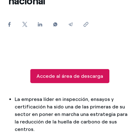
nacional
¿Cómo ver mis facturas de Endesa?
¿Cómo cambiar el titular del contrato?
¿Has recibido una oferta para cambiar de
compañía?
Ofertas para autónomos y Pymes
¿Gestionas varias comunidades de propietarios?
Accede al área de descarga
La empresa líder en inspección, ensayos y
certificación ha sido una de las primeras de su
sector en poner en marcha una estrategia para
la reducción de la huella de carbono de sus
centros.