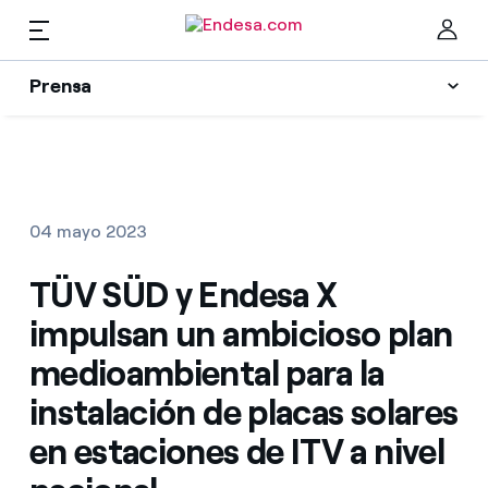
Prensa
Prensa
Newsletter y alertas
Cer
Actualidad
04 mayo 2023
Recursos
TÜV SÜD y Endesa X
impulsan un ambicioso plan
Colecciones
Encuentra la tarifa que más te conviene
medioambiental para la
instalación de placas solares
Compara nuestras tarifas de empresa y ahorra
Contactos prensa
en estaciones de ITV a nivel
Por cada kWh que ahorres, te descontamos otro
La cara e