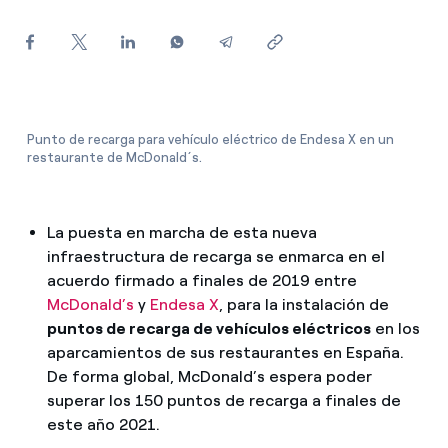
¿Cómo ver mis facturas de Endesa?
¿Cómo cambiar el titular del contrato?
¿Has recibido una oferta para cambiar de
compañía?
Punto de recarga para vehículo eléctrico de Endesa X en un
restaurante de McDonald´s.
Ofertas para autónomos y Pymes
¿Gestionas varias comunidades de propietarios?
La puesta en marcha de esta nueva
infraestructura de recarga se enmarca en el
acuerdo firmado a finales de 2019 entre
McDonald’s
y
Endesa X
, para la instalación de
puntos de recarga de vehículos eléctricos
en los
aparcamientos de sus restaurantes en España.
De forma global, McDonald’s espera poder
superar los 150 puntos de recarga a finales de
este año 2021.