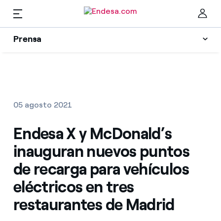
ES
Prensa
Prensa
Newsletter y alertas
Cer
Actualidad
05 agosto 2021
Recursos
Endesa X y McDonald’s
inauguran nuevos puntos
Colecciones
Encuentra la tarifa que más te conviene
de recarga para vehículos
eléctricos en tres
Compara nuestras tarifas de empresa y ahorra
Contactos prensa
restaurantes de Madrid
Por cada kWh que ahorres, te descontamos otro
La cara e