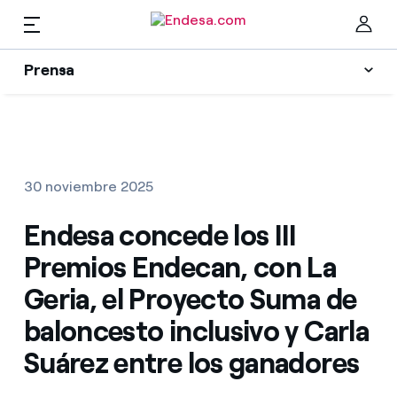
Prensa
Prensa
Newsletter y alertas
Cer
Actualidad
30 noviembre 2025
Recursos
Endesa concede los III
Premios Endecan, con La
Colecciones
Encuentra la tarifa que más te conviene
Geria, el Proyecto Suma de
baloncesto inclusivo y Carla
Compara nuestras tarifas de empresa y ahorra
Contactos prensa
Suárez entre los ganadores
Por cada kWh que ahorres, te descontamos otro
La cara e