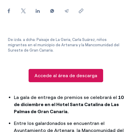
¿Cómo ver mis facturas de Endesa?
¿Cómo cambiar el titular del contrato?
¿Has recibido una oferta para cambiar de
compañía?
De izda. a dcha: Paisaje de La Geria, Carla Suárez, niños
migrantes en el municipio de Artenara y la Mancomunidad del
Ofertas para autónomos y Pymes
Sureste de Gran Canaria.
¿Gestionas varias comunidades de propietarios?
Accede al área de descarga
La gala de entrega de premios se celebrará el
10
de diciembre en el Hotel Santa Catalina de Las
Palmas de Gran Canaria.
Entre los galardonados se encuentran el
Ayuntamiento de Artenara, la Mancomunidad del