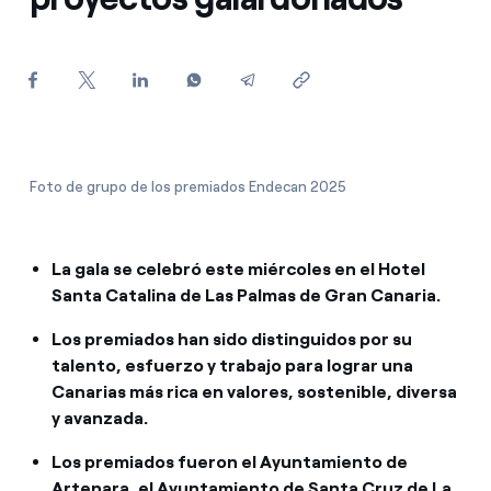
¿Cómo ver mis facturas de Endesa?
¿Cómo cambiar el titular del contrato?
¿Has recibido una oferta para cambiar de
compañía?
Ofertas para autónomos y Pymes
Foto de grupo de los premiados Endecan 2025
¿Gestionas varias comunidades de propietarios?
La gala se celebró este miércoles en el Hotel
Santa Catalina de Las Palmas de Gran Canaria.
Los premiados han sido distinguidos por su
talento, esfuerzo y trabajo para lograr una
Canarias más rica en valores, sostenible, diversa
y avanzada.
Los premiados fueron el Ayuntamiento de
Artenara, el Ayuntamiento de Santa Cruz de La