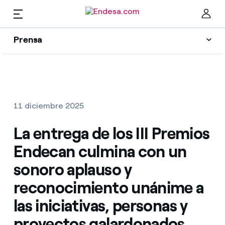
ES
Prensa
Prensa
Newsletter y alertas
Cer
Actualidad
11 diciembre 2025
Recursos
La entrega de los III Premios
Endecan culmina con un
Colecciones
Encuentra la tarifa que más te conviene
sonoro aplauso y
reconocimiento unánime a
Compara nuestras tarifas de empresa y ahorra
Contactos prensa
las iniciativas, personas y
Por cada kWh que ahorres, te descontamos otro
proyectos galardonados
La cara e