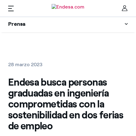
ES
Prensa
Prensa
Newsletter y alertas
Cer
Actualidad
28 marzo 2023
Recursos
Endesa busca personas
graduadas en ingeniería
Colecciones
Encuentra la tarifa que más te conviene
comprometidas con la
sostenibilidad en dos ferias
Compara nuestras tarifas de empresa y ahorra
Contactos prensa
de empleo
Por cada kWh que ahorres, te descontamos otro
La cara e