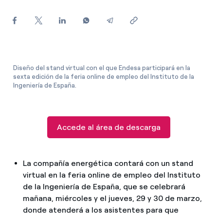
¿Cómo ver mis facturas de Endesa?
¿Cómo cambiar el titular del contrato?
¿Has recibido una oferta para cambiar de
compañía?
Diseño del stand virtual con el que Endesa participará en la
sexta edición de la feria online de empleo del Instituto de la
Ofertas para autónomos y Pymes
Ingeniería de España.
¿Gestionas varias comunidades de propietarios?
Accede al área de descarga
La compañía energética contará con un stand
virtual en la feria online de empleo del Instituto
de la Ingeniería de España, que se celebrará
mañana, miércoles y el jueves, 29 y 30 de marzo,
donde atenderá a los asistentes para que