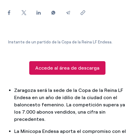
¿Cómo ver mis facturas de Endesa?
¿Cómo cambiar el titular del contrato?
¿Has recibido una oferta para cambiar de
compañía?
Instante de un partido de la Copa de la Reina LF Endesa.
Ofertas para autónomos y Pymes
¿Gestionas varias comunidades de propietarios?
Accede al área de descarga
Zaragoza será la sede de la Copa de la Reina LF
Endesa en un año de idilio de la ciudad con el
baloncesto femenino. La competición supera ya
los 7.000 abonos vendidos, una cifra sin
precedentes.
La Minicopa Endesa aporta el compromiso con el