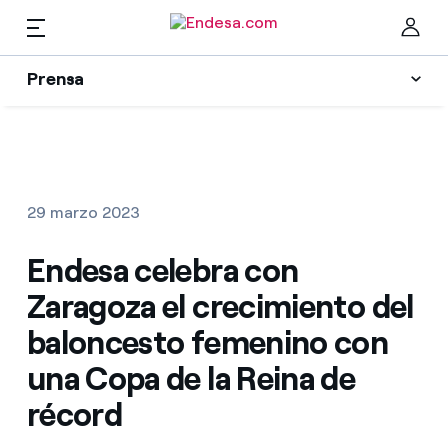
ES
Prensa
Prensa
Newsletter y alertas
Cer
Actualidad
29 marzo 2023
Recursos
Endesa celebra con
Zaragoza el crecimiento del
Colecciones
Encuentra la tarifa que más te conviene
baloncesto femenino con
una Copa de la Reina de
Compara nuestras tarifas de empresa y ahorra
Contactos prensa
récord
Por cada kWh que ahorres, te descontamos otro
La cara e