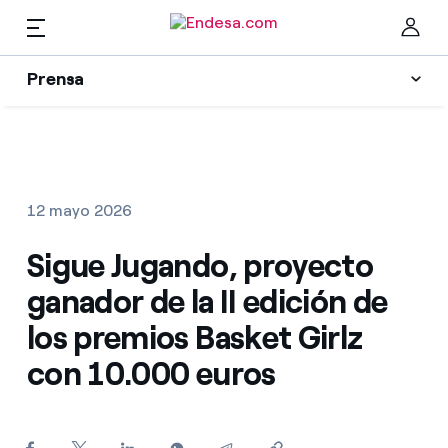
Prensa
Prensa
Newsletter y alertas
Cer
Actualidad
12 mayo 2026
Recursos
Sigue Jugando, proyecto
ganador de la II edición de
Colecciones
Encuentra la tarifa que más te conviene
los premios Basket Girlz
con 10.000 euros
Compara nuestras tarifas de empresa y ahorra
Contactos prensa
Por cada kWh que ahorres, te descontamos otro
La cara e