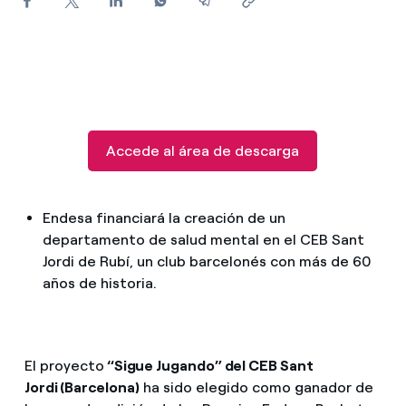
¿Cómo ver mis facturas de Endesa?
¿Cómo cambiar el titular del contrato?
¿Has recibido una oferta para cambiar de
compañía?
Accede al área de descarga
Ofertas para autónomos y Pymes
¿Gestionas varias comunidades de propietarios?
Endesa financiará la creación de un
departamento de salud mental en el CEB Sant
Jordi de Rubí, un club barcelonés con más de 60
años de historia.
El proyecto
“Sigue Jugando” del CEB Sant
Jordi (Barcelona)
ha sido elegido como ganador de