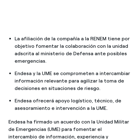
¿Cómo ver mis facturas de Endesa?
¿Cómo cambiar el titular del contrato?
¿Has recibido una oferta para cambiar de
La afiliación de la compañía a la RENEM tiene por
compañía?
objetivo fomentar la colaboración con la unidad
Ofertas para autónomos y Pymes
adscrita al ministerio de Defensa ante posibles
emergencias.
¿Gestionas varias comunidades de propietarios?
Endesa y la UME se comprometen a intercambiar
información relevante para agilizar la toma de
decisiones en situaciones de riesgo.
Endesa ofrecerá apoyo logístico, técnico, de
asesoramiento e intervención a la UME.
Endesa ha firmado un acuerdo con la Unidad Militar
de Emergencias (UME) para fomentar el
intercambio de información, experiencia y