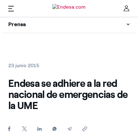
ES
Prensa
Prensa
Newsletter y alertas
Cer
Actualidad
23 junio 2015
Recursos
Endesa se adhiere a la red
nacional de emergencias de
Colecciones
Encuentra la tarifa que más te conviene
la UME
Compara nuestras tarifas de empresa y ahorra
Contactos prensa
Por cada kWh que ahorres, te descontamos otro
La cara e