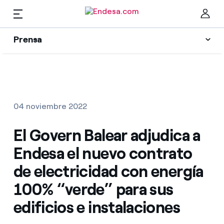
ES
Prensa
Prensa
Newsletter y alertas
Cer
Actualidad
04 noviembre 2022
Recursos
El Govern Balear adjudica a
Endesa el nuevo contrato
Colecciones
Encuentra la tarifa que más te conviene
de electricidad con energía
100% “verde” para sus
Compara nuestras tarifas de empresa y ahorra
Contactos prensa
edificios e instalaciones
Por cada kWh que ahorres, te descontamos otro
La cara e