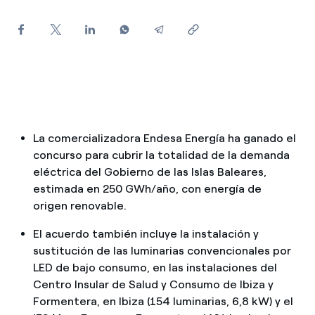
¿Cómo ver mis facturas de Endesa?
¿Cómo cambiar el titular del contrato?
¿Has recibido una oferta para cambiar de
compañía?
Ofertas para autónomos y Pymes
La comercializadora Endesa Energía ha ganado el
¿Gestionas varias comunidades de propietarios?
concurso para cubrir la totalidad de la demanda
eléctrica del Gobierno de las Islas Baleares,
estimada en 250 GWh/año, con energía de
origen renovable.
El acuerdo también incluye la instalación y
sustitución de las luminarias convencionales por
LED de bajo consumo, en las instalaciones del
Centro Insular de Salud y Consumo de Ibiza y
Formentera, en Ibiza (154 luminarias, 6,8 kW) y el