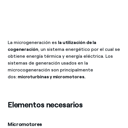
¿Cómo ver mis facturas de Endesa?
Climatización
¿Cómo cambiar el titular del contrato?
¿Has recibido una oferta para cambiar de
Te ayudamos
compañía?
La microgeneración es
la utilización de la
Ofertas para autónomos y Pymes
cogeneración
, un sistema energético por el cual se
Compromiso
obtiene energía térmica y energía eléctrica. Los
¿Gestionas varias comunidades de propietarios?
sistemas de generación usados en la
Blog
microcogeneración son principalmente
dos:
microturbinas y micromotores.
Estafas telefónicas
Elementos necesarios
Micromotores