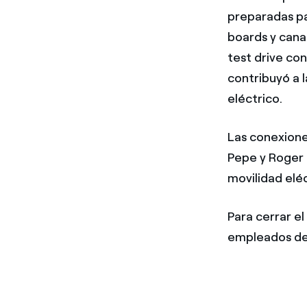
preparadas par
boards y cana
test drive co
contribuyó a l
eléctrico.
Las conexione
Pepe y Roger c
movilidad eléc
Para cerrar e
empleados de 