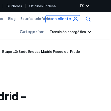
ES
Ciudades
Oficinas Endesa
Área cliente
so
Blog
Estafas telefónicas
Categorías:
Transición energética
Etapa 10: Sede Endesa Madrid Paseo del Prado
rid -