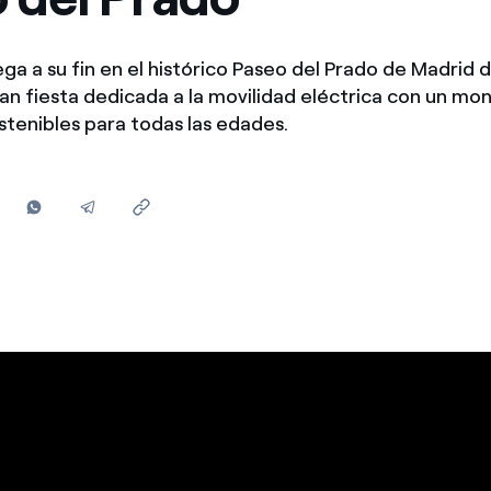
Ofertas para autónomos y Pymes
¿Gestionas varias comunidades de propietarios?
lega a su fin en el histórico Paseo del Prado de Madrid
an fiesta dedicada a la movilidad eléctrica con un mo
stenibles para todas las edades.