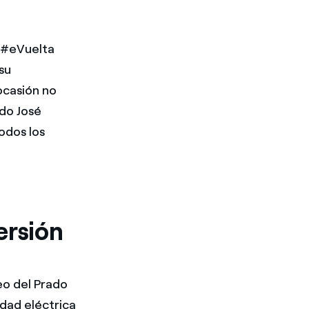
a #eVuelta
su
ocasión no
ado José
odos los
ersión
seo del Prado
idad eléctrica