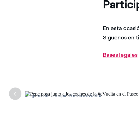
Partici
En esta ocasió
Síguenos en t
Bases legales
Imágenes de la etapa 10 de la #eVuelta