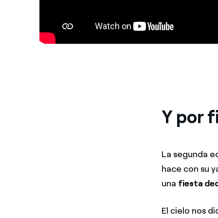
Y por f
La segunda edi
hace con su ya
una
fiesta ded
El cielo nos 