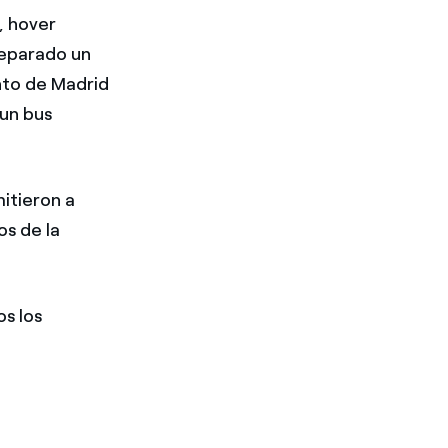
, hover
reparado un
nto de Madrid
 un bus
itieron a
os de la
s los