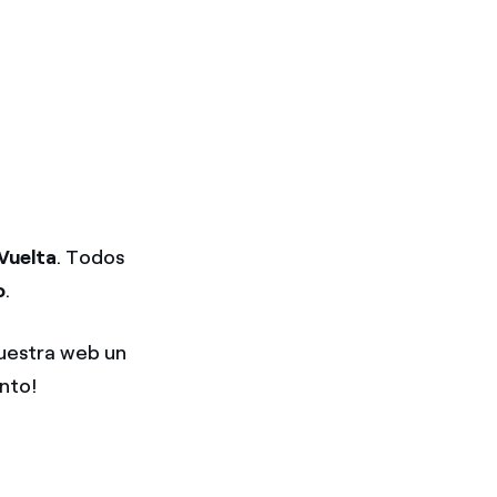
Vuelta
. Todos
o
.
nuestra web un
nto!