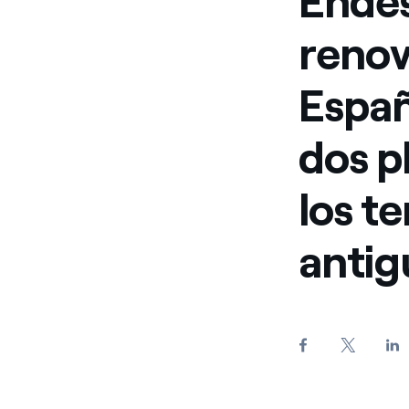
Endesa
renov
Españ
dos p
los t
antig