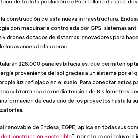
rico de toda la población de Puertollano durante dos
la construcción de esta nueva infraestructura, Endesa 
ogía con maquinaria controlada por GPS, sistemas antic
 y drones dotados de sistemas innovadores para hac
e los avances de las obras.
stalarán 128.000 paneles bifaciales, que permiten opti
ergía proveniente del sol gracias a un sistema por el 
propia luz reflejado en el suelo. Para conectar estos p
ínea subterránea de media tensión de 8 kilómetros de
ansformación de cada uno de los proyectos hasta la s
zatortas.
ial renovable de Endesa, EGPE; aplica en todas sus con
o de Construcción Sostenible
”, por el que se incluye la