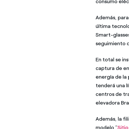
consumo eléct
Además, para 
última tecnol
Smart-glasses
seguimiento d
En total se in
captura de en
energía de la 
tenderá una l
centros de tr
elevadora Bra
Además, la fil
modelo “
Siti