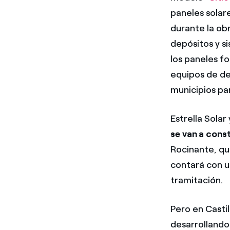
paneles solar
durante la ob
depósitos y si
los paneles f
equipos de des
municipios par
Estrella Sola
se van a const
Rocinante, qu
contará con u
tramitación.
Pero en Castil
desarrollando