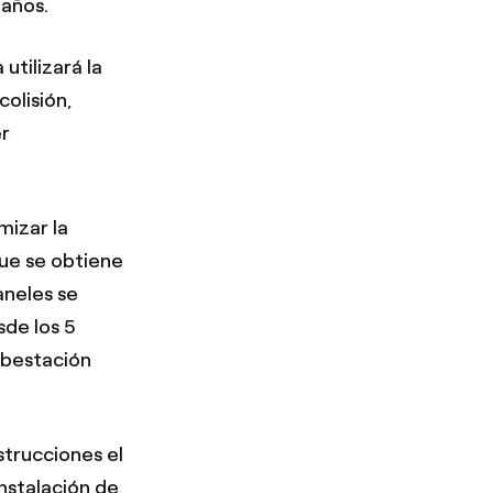
 años.
utilizará la
olisión,
er
mizar la
que se obtiene
aneles se
sde los 5
ubestación
strucciones el
 instalación de