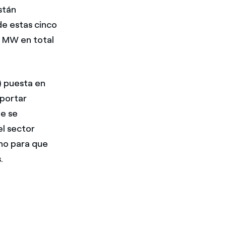
stán
e estas cinco
7 MW en total
) puesta en
aportar
de se
el sector
no para que
.