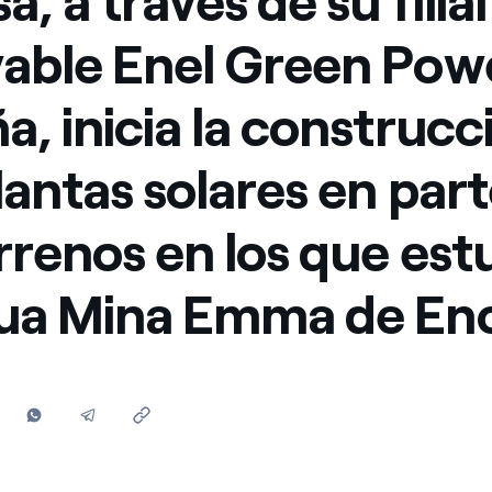
, a través de su filial
Ofertas para autónomos y Pymes
able Enel Green Pow
¿Gestionas varias comunidades de propietarios?
a, inicia la construcc
lantas solares en par
errenos en los que est
ua Mina Emma de En