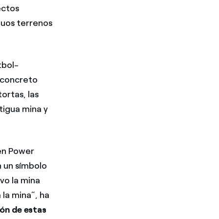
ectos
guos terrenos
tbol-
n concreto
ortas, las
ntigua mina y
een Power
n un símbolo
vo la mina
 la mina”, ha
ón de estas