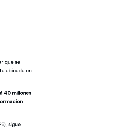
lar que se
nta ubicada en
á 40 millones
formación
E), sigue