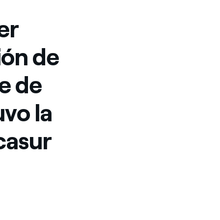
er
ión de
te de
uvo la
casur