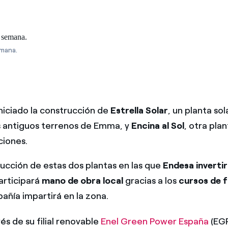
emana.
niciado la construcción de
Estrella Solar
, un planta so
s antiguos terrenos de Emma, y
Encina al Sol
, otra pla
ciones.
rucción de estas dos plantas en las que
Endesa invertir
participará
mano de obra local
gracias a los
cursos de 
añía impartirá en la zona.
és de su filial renovable
Enel Green Power España
(EGP