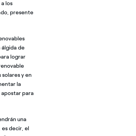
a los
ado, presente
renovables
 álgida de
ara lograr
 renovable
 solares y en
mentar la
e apostar para
tendrán una
es decir, el