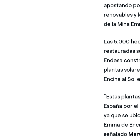
apostando por
renovables y 
de la Mina Em
Las 5.000 hec
restauradas s
Endesa constr
plantas solare
Encina al Sol 
“Estas planta
España por el
ya que se ubi
Emma de Encasu
señalado
Maru