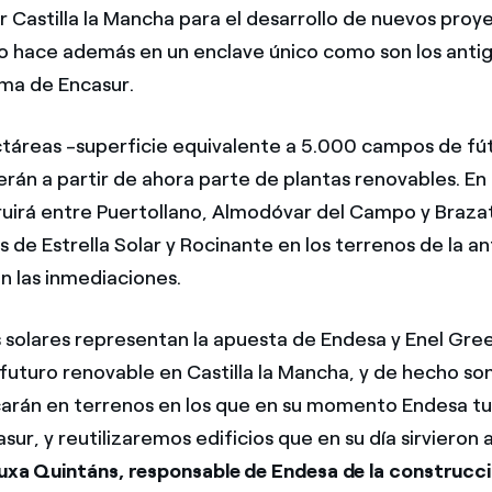
 Castilla la Mancha para el desarrollo de nuevos proy
lo hace además en un enclave único como son los anti
ma de Encasur.
táreas -superficie equivalente a 5.000 campos de fú
erán a partir de ahora parte de plantas renovables. E
uirá entre Puertollano, Almodóvar del Campo y Brazat
s de Estrella Solar y Rocinante en los terrenos de la a
en las inmediaciones.
s solares representan la apuesta de Endesa y Enel Gr
 futuro renovable en Castilla la Mancha, y de hecho so
carán en terrenos en los que en su momento Endesa tu
r, y reutilizaremos edificios que en su día sirvieron a
xa Quintáns, responsable de Endesa de la construcci