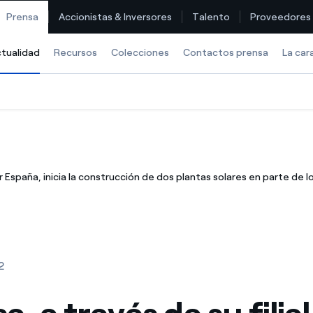
Prensa
Accionistas & Inversores
Talento
Proveedores
tualidad
Selected item
Recursos
Colecciones
Contactos prensa
La car
Encuentra la tarifa que más te conviene
Compara nuestras tarifas de empresa y ahorra
r España, inicia la construcción de dos plantas solares en parte de
Por cada kWh que ahorres, te descontamos otro
¿Cómo ver mis facturas de Endesa?
¿Cómo cambiar el titular del contrato?
2
¿Has recibido una oferta para cambiar de compañía?