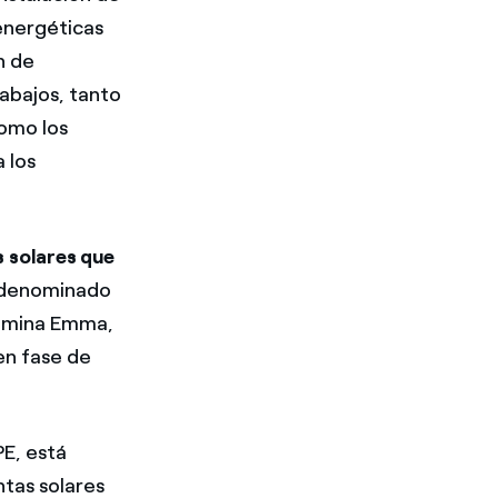
 energéticas
n de
rabajos, tanto
como los
 los
s solares que
, denominado
a mina Emma,
en fase de
PE, está
tas solares