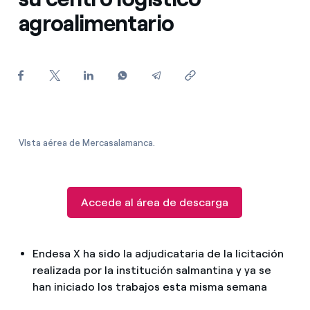
¿Cómo ver mis facturas de Endesa?
agroalimentario
¿Cómo cambiar el titular del contrato?
¿Has recibido una oferta para cambiar de
compañía?
Ofertas para autónomos y Pymes
VIsta aérea de Mercasalamanca.
¿Gestionas varias comunidades de propietarios?
Accede al área de descarga
Endesa X ha sido la adjudicataria de la licitación
realizada por la institución salmantina y ya se
han iniciado los trabajos esta misma semana