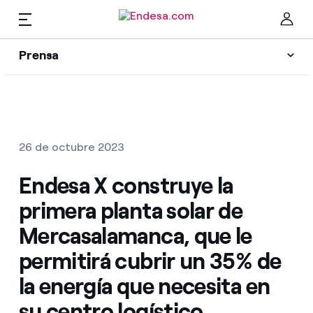
ES
Prensa
Prensa
Newsletter y alertas
Cer
Actualidad
26 de octubre 2023
Recursos
Endesa X construye la
primera planta solar de
Colecciones
Encuentra la tarifa que más te conviene
Mercasalamanca, que le
permitirá cubrir un 35% de
Compara nuestras tarifas de empresa y ahorra
Contactos prensa
la energía que necesita en
Por cada kWh que ahorres, te descontamos otro
su centro logístico
La cara e