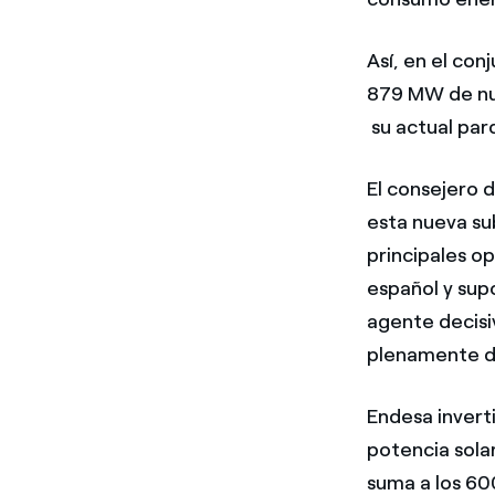
Así, en el con
879 MW de nu
su actual par
El consejero 
esta nueva su
principales o
español y sup
agente decisi
plenamente d
Endesa invert
potencia solar
suma a los 60