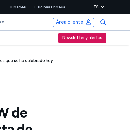
ES
Ciudades
Oficinas Endesa
Área cliente
a e
Newsletter y alertas
les que se ha celebrado hoy
W de
sta de