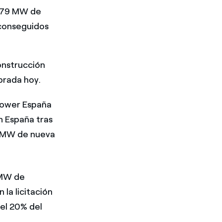
 879 MW de
 conseguidos
onstrucción
brada hoy.
 Power España
n España tras
00 MW de nueva
 MW de
la licitación
 el 20% del