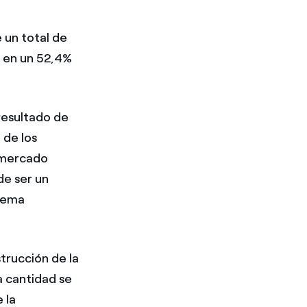
 un total de
 en un 52,4%
resultado de
 de los
l mercado
de ser un
stema
trucción de la
a cantidad se
 la