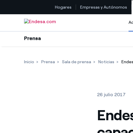
Hogares
Empresas y Autónomos
Saltar al contenido
Ac
Prensa
Inicio
Prensa
Sala de prensa
Noticias
Endes
26 julio 2017
Endes
capac