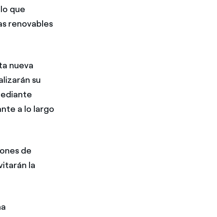
lo que
las renovables
sta nueva
lizarán su
mediante
nte a lo largo
iones de
itarán la
.
na