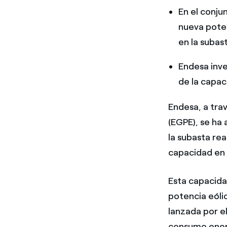
En el conju
nueva pote
en la subas
Endesa inve
de la capac
Endesa, a tra
(EGPE), se ha
la subasta re
capacidad en 
Esta capacida
potencia eóli
lanzada por e
consumo energ