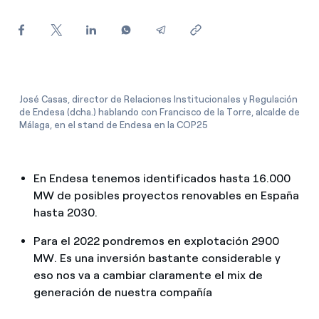
¿Cómo ver mis facturas de Endesa?
¿Cómo cambiar el titular del contrato?
¿Has recibido una oferta para cambiar de
compañía?
José Casas, director de Relaciones Institucionales y Regulación
de Endesa (dcha.) hablando con Francisco de la Torre, alcalde de
Ofertas para autónomos y Pymes
Málaga, en el stand de Endesa en la COP25
¿Gestionas varias comunidades de propietarios?
En Endesa tenemos identificados hasta 16.000
MW de posibles proyectos renovables en España
hasta 2030.
Para el 2022 pondremos en explotación 2900
MW. Es una inversión bastante considerable y
eso nos va a cambiar claramente el mix de
generación de nuestra compañía