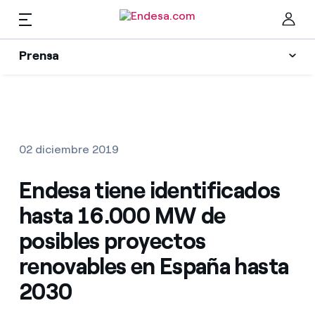
ES
Prensa
Prensa
Newsletter y alertas
Cer
Actualidad
02 diciembre 2019
Recursos
Endesa tiene identificados
hasta 16.000 MW de
Colecciones
Encuentra la tarifa que más te conviene
posibles proyectos
renovables en España hasta
Compara nuestras tarifas de empresa y ahorra
Contactos prensa
2030
Por cada kWh que ahorres, te descontamos otro
La cara e