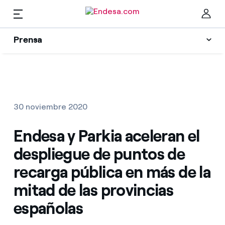
ES
Prensa
Prensa
Newsletter y alertas
Cer
Actualidad
30 noviembre 2020
Recursos
Endesa y Parkia aceleran el
despliegue de puntos de
Colecciones
Encuentra la tarifa que más te conviene
recarga pública en más de la
mitad de las provincias
Compara nuestras tarifas de empresa y ahorra
Contactos prensa
españolas
Por cada kWh que ahorres, te descontamos otro
La cara e