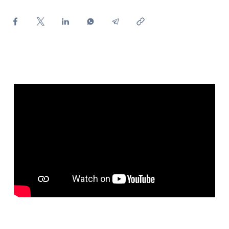
¿Cómo ver mis facturas de Endesa?
¿Cómo cambiar el titular del contrato?
¿Has recibido una oferta para cambiar de
compañía?
Ofertas para autónomos y Pymes
¿Gestionas varias comunidades de propietarios?