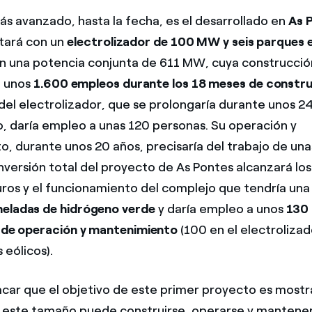
ás avanzado, hasta la fecha, es el desarrollado en
As P
tará con un
electrolizador de 100 MW y seis parques 
on una potencia conjunta de 611 MW, cuya construcción
e unos
1.600 empleos durante los 18 meses de constr
del electrolizador, que se prolongaría durante unos 
io, daría empleo a unas 120 personas. Su operación y
, durante unos 20 años, precisaría del trabajo de un
inversión total del proyecto de As Pontes alcanzará lo
uros y el funcionamiento del complejo que tendría un
eladas de hidrógeno verde
y daría empleo a unos
130 
s de operación y mantenimiento
(100 en el electrolizad
 eólicos).
car que el objetivo de este primer proyecto es mostr
e este tamaño puede construirse, operarse y mantene