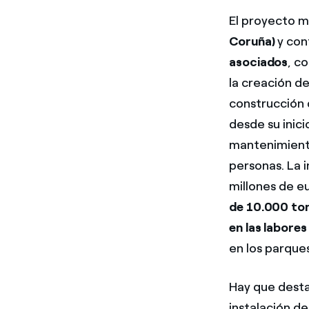
El proyecto m
Coruña)
y con
asociados
, c
la creación d
construcción 
desde su inic
mantenimiento
personas. La 
millones de e
de 10.000 ton
en las labore
en los parques
Hay que desta
instalación d