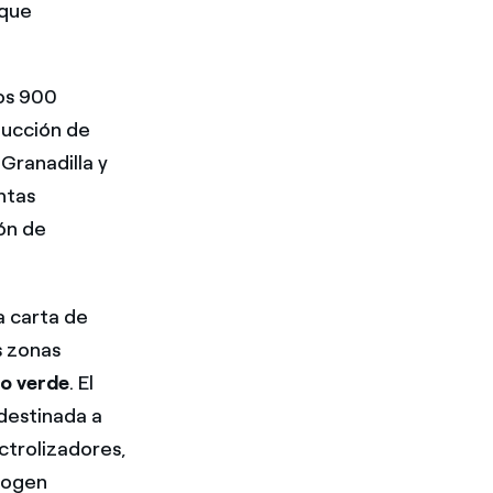
 que
os 900
ducción de
Granadilla y
ntas
ión de
a carta de
s zonas
no verde
. El
 destinada a
ctrolizadores,
cogen