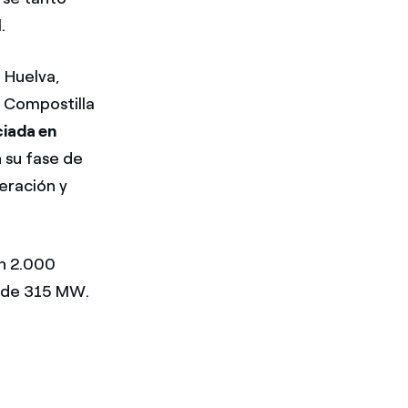
.
n Huelva,
, Compostilla
iada en
 su fase de
eración y
an 2.000
a de 315 MW.