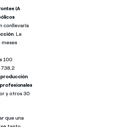
ontes (A
eólicos
 conllevaría
ucción
. La
24 meses
as 100
s 738,2
a
producción
profesionales
or y otros 30
ar que una
rse tanto