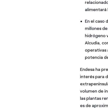
relacionado
alimentará 
En el caso d
millones de
hidrógeno v
Alcudia, co
operativas 
potencia de
Endesa ha pre
interés para d
extrapeninsul
volumen de inv
las plantas r
es de aprox