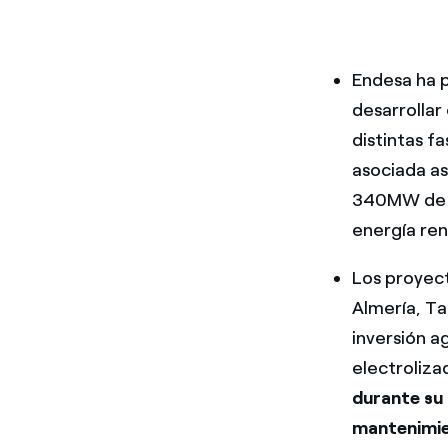
Endesa ha p
desarrollar
distintas f
asociada a
340MW de p
energía ren
Los proyect
Almería, Ta
inversión a
electroliz
durante su 
mantenimi