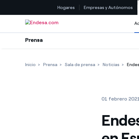
Hogares
Empresas y Autónomos
Saltar al contenido
Ac
Prensa
Inicio
Prensa
Sala de prensa
Noticias
Endes
01 febrero 202
Endes
en Es