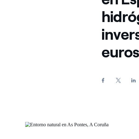
hidró
inver
euro