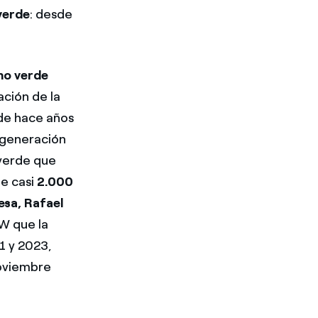
verde
: desde
no verde
ación de la
de hace años
 generación
verde que
e casi
2.000
esa, Rafael
MW que la
1 y 2023,
noviembre