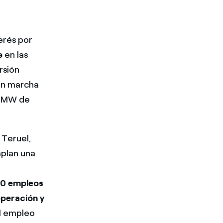
erés por
e
en las
rsión
en marcha
0 MW de
 Teruel,
mplan una
0 empleos
operación y
el empleo