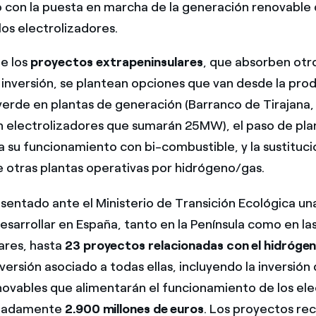
 con la puesta en marcha de la generación renovable
los electrolizadores.
e los
proyectos extrapeninsulares
, que absorben otr
 inversión, se plantean opciones que van desde la pro
erde en plantas de generación (Barranco de Tirajana, 
n electrolizadores que sumarán 25MW), el paso de pla
a su funcionamiento con bi-combustible, y la sustituc
 otras plantas operativas por hidrógeno/gas.
sentado ante el Ministerio de Transición Ecológica un
esarrollar en España, tanto en la Península como en la
ares, hasta
23 proyectos relacionadas con el hidróge
ersión asociado a todas ellas, incluyendo la inversión
enovables que alimentarán el funcionamiento de los ele
imadamente
2.900 millones de euros
. Los proyectos re