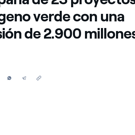
Ofertas para autónomos y Pymes
geno verde con una
¿Gestionas varias comunidades de propietarios?
sión de 2.900 millone
s