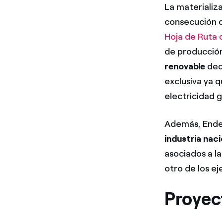
La materializ
consecución d
Hoja de Ruta 
de producción
renovable
ded
exclusiva ya 
electricidad g
Además, Ende
industria nac
asociados a l
otro de los ej
Proyec