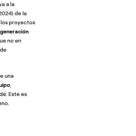
a a la
2024) de la
 los proyectos
 generación
que no en
 de
de una
uipo
,
de. Este es
eno.