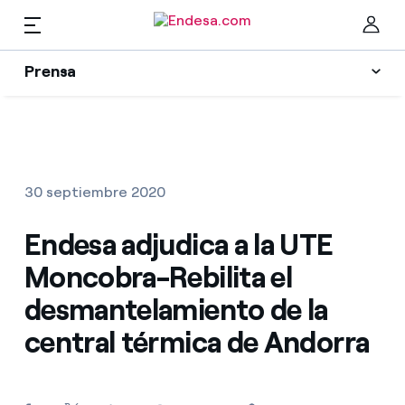
ES
Prensa
Prensa
Newsletter y alertas
Cer
Actualidad
30 septiembre 2020
Recursos
Endesa adjudica a la UTE
Moncobra-Rebilita el
Colecciones
Encuentra la tarifa que más te conviene
desmantelamiento de la
central térmica de Andorra
Compara nuestras tarifas de empresa y ahorra
Contactos prensa
Por cada kWh que ahorres, te descontamos otro
La cara e