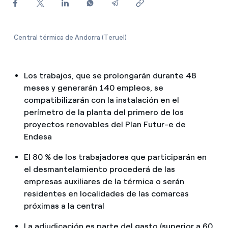
¿Cómo ver mis facturas de Endesa?
¿Cómo cambiar el titular del contrato?
Central térmica de Andorra (Teruel)
¿Has recibido una oferta para cambiar de
compañía?
Los trabajos, que se prolongarán durante 48
Ofertas para autónomos y Pymes
meses y generarán 140 empleos, se
compatibilizarán con la instalación en el
¿Gestionas varias comunidades de propietarios?
perímetro de la planta del primero de los
proyectos renovables del Plan Futur-e de
Endesa
El 80 % de los trabajadores que participarán en
el desmantelamiento procederá de las
empresas auxiliares de la térmica o serán
residentes en localidades de las comarcas
próximas a la central
La adjudicación es parte del gasto (superior a 60