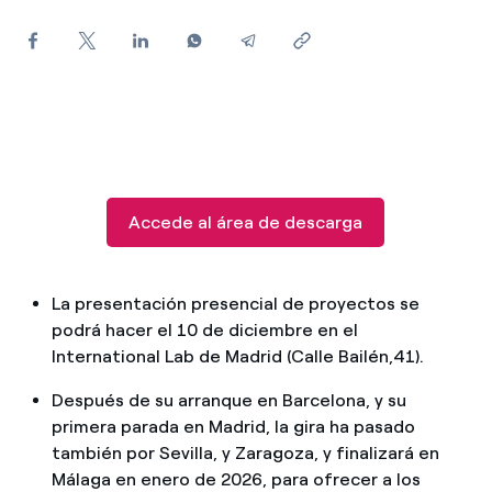
¿Cómo ver mis facturas de Endesa?
¿Cómo cambiar el titular del contrato?
¿Has recibido una oferta para cambiar de
compañía?
Ofertas para autónomos y Pymes
Accede al área de descarga
¿Gestionas varias comunidades de propietarios?
La presentación presencial de proyectos se
podrá hacer el 10 de diciembre en el
International Lab de Madrid (Calle Bailén,41).
Después de su arranque en Barcelona, y su
primera parada en Madrid, la gira ha pasado
también por Sevilla, y Zaragoza, y finalizará en
Málaga en enero de 2026, para ofrecer a los