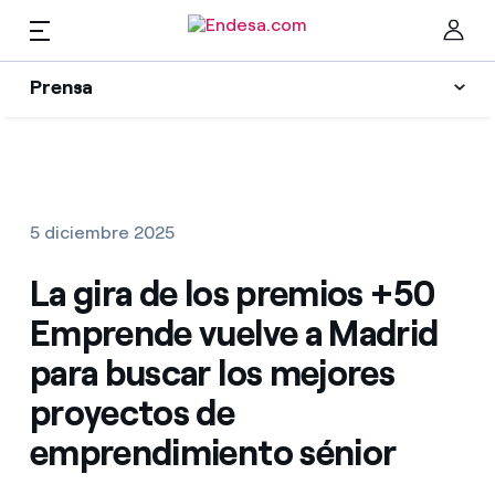
ES
Prensa
Prensa
Newsletter y alertas
Cer
Actualidad
5 diciembre 2025
Recursos
La gira de los premios +50
Emprende vuelve a Madrid
Colecciones
Encuentra la tarifa que más te conviene
para buscar los mejores
proyectos de
Compara nuestras tarifas de empresa y ahorra
Contactos prensa
emprendimiento sénior
Por cada kWh que ahorres, te descontamos otro
La cara e