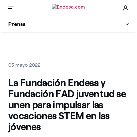
ES
Prensa
Prensa
Newsletter y alertas
Cer
Actualidad
05 mayo 2022
Recursos
La Fundación Endesa y
Fundación FAD juventud se
Colecciones
Encuentra la tarifa que más te conviene
unen para impulsar las
vocaciones STEM en las
Compara nuestras tarifas de empresa y ahorra
Contactos prensa
jóvenes
Por cada kWh que ahorres, te descontamos otro
La cara e