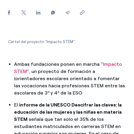
¿Cómo ver mis facturas de Endesa?
¿Cómo cambiar el titular del contrato?
¿Has recibido una oferta para cambiar de
compañía?
Cartel del proyecto "Impacto STEM".
Ofertas para autónomos y Pymes
Ambas fundaciones ponen en marcha “
Impacto
¿Gestionas varias comunidades de propietarios?
STEM
”, un proyecto de formación a
(orientadores escolares orientado a fomentar
las vocaciones hacia profesiones STEM entre las
escolares de 3º y 4º de la ESO.
El
informe de la UNESCO Descifrar las claves: la
educación de las mujeres y las niñas en materia
STEM
señala que tan solo el 35% de los
estudiantes matriculados en carreras STEM en
educación superior son mujeres. En el caso de