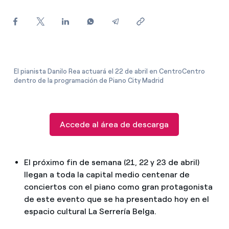
¿Cómo ver mis facturas de Endesa?
¿Cómo cambiar el titular del contrato?
¿Has recibido una oferta para cambiar de
compañía?
El pianista Danilo Rea actuará el 22 de abril en CentroCentro
dentro de la programación de Piano City Madrid
Ofertas para autónomos y Pymes
¿Gestionas varias comunidades de propietarios?
Accede al área de descarga
El próximo fin de semana (21, 22 y 23 de abril)
llegan a toda la capital medio centenar de
conciertos con el piano como gran protagonista
de este evento que se ha presentado hoy en el
espacio cultural La Serrería Belga.