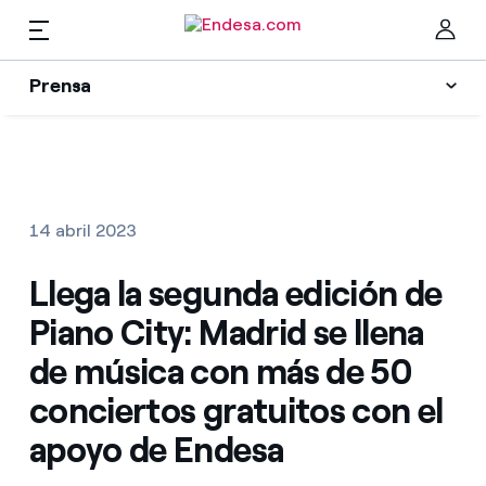
ES
Prensa
Prensa
Newsletter y alertas
Cer
Actualidad
14 abril 2023
Recursos
Llega la segunda edición de
Piano City: Madrid se llena
Colecciones
Encuentra la tarifa que más te conviene
de música con más de 50
conciertos gratuitos con el
Compara nuestras tarifas de empresa y ahorra
Contactos prensa
apoyo de Endesa
Por cada kWh que ahorres, te descontamos otro
La cara e