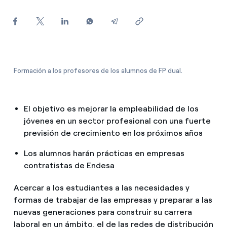
¿Cómo ver mis facturas de Endesa?
¿Cómo cambiar el titular del contrato?
¿Has recibido una oferta para cambiar de
compañía?
Formación a los profesores de los alumnos de FP dual.
Ofertas para autónomos y Pymes
El objetivo es mejorar la empleabilidad de los
¿Gestionas varias comunidades de propietarios?
jóvenes en un sector profesional con una fuerte
previsión de crecimiento en los próximos años
Los alumnos harán prácticas en empresas
contratistas de Endesa
Acercar a los estudiantes a las necesidades y
formas de trabajar de las empresas y preparar a las
nuevas generaciones para construir su carrera
laboral en un ámbito, el de las redes de distribución