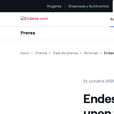
Hogares
Empresas y Autónomos
Saltar al contenido
Ac
Prensa
Inicio
Prensa
Sala de prensa
Noticias
Endes
21 octubre 202
Endes
unen 