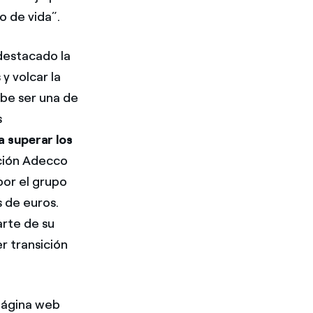
o de vida”.
destacado la
y volcar la
ebe ser una de
s
 superar los
dación Adecco
or el grupo
s de euros.
rte de su
er transición
página web