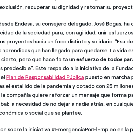
 exclusión, recuperar su dignidad y retomar su proyect
 desde Endesa, su consejero delegado, José Bogas, ha 
dad de la sociedad para, con agilidad, unir esfuerzos 
us proyectos hacia un foco distinto y solidario. "Esa d
s aprendidas que han llegado para quedarse. La vida e
 cierto, pero que hace falta un
esfuerzo de todos para
 es predecible". Este respaldo a la iniciativa de la Fun
del
Plan de Responsabilidad Pública
puesto en marcha p
as el estallido de la pandemia y dotado con 25 millone
 la compañía quiere reforzar un mensaje que forma pa
bal: la necesidad de no dejar a nadie atrás, en cualqui
conómica o social que se plantee.
ón sobre la iniciativa #EmergenciaPorElEmpleo en la 