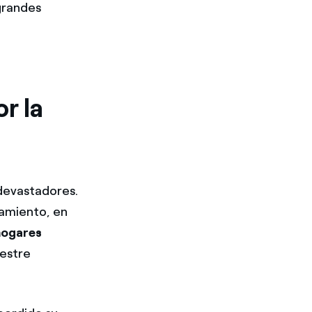
 grandes
r la
 devastadores.
namiento, en
hogares
mestre