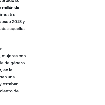
perdido su
 millón de
rimestre
 desde 2018 y
todas aquellas
on
, mujeres con
cia de género
, en la
aban una
y estaban
amiento de