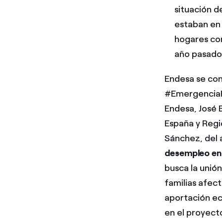
situación d
estaban en 
hogares co
año pasado 
Endesa se con
#EmergenciaPo
Endesa, José 
España y Regi
Sánchez, del 
desempleo ent
busca la unión
familias afec
aportación ec
en el proyect