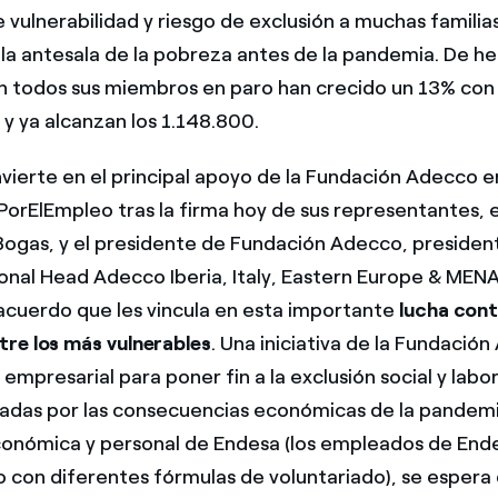
e vulnerabilidad y riesgo de exclusión a muchas familia
la antesala de la pobreza antes de la pandemia. De he
n todos sus miembros en paro han crecido un 13% con 
y ya alcanzan los 1.148.800.
vierte en el principal apoyo de la Fundación Adecco e
rElEmpleo tras la firma hoy de sus representantes, 
Bogas, y el presidente de Fundación Adecco, preside
onal Head Adecco Iberia, Italy, Eastern Europe & MENA
acuerdo que les vincula en esta importante
lucha cont
re los más vulnerables
. Una iniciativa de la Fundació
 empresarial para poner fin a la exclusión social y lab
tadas por las consecuencias económicas de la pandemi
onómica y personal de Endesa (los empleados de End
o con diferentes fórmulas de voluntariado), se espera