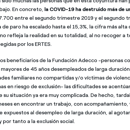
 sido muchas las personas que en esta coyuntura han 
bajo. En concreto,
la COVID-19 ha destruido más de un
97.700 entre el segundo trimestre 2019 y el segundo t
a de paro ha escalado hasta el 15,3%, la cifra más alta
o refleja la realidad en su totalidad, al no recoger a 
egidas por los ERTES.
 los beneficiarios de la Fundación Adecco -personas c
 mayores de 45 años desempleados de larga duración
ades familiares no compartidas y/o víctimas de violen
as en riesgo de exclusión- las dificultades se acentúan
 su situación ya era muy complicada. De hecho, tard
meses en encontrar un trabajo, con acompañamiento, 
 expuestos al desempleo de larga duración, al agot
 por tanto a la exclusión social.