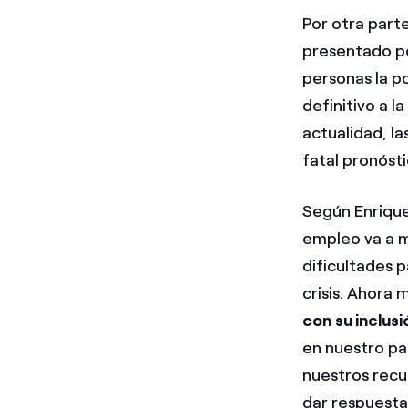
Por otra parte
presentado po
personas la p
definitivo a l
actualidad, la
fatal pronóst
Según Enriqu
empleo va a m
dificultades p
crisis. Ahora
con su inclusi
en nuestro pa
nuestros recu
dar respuesta