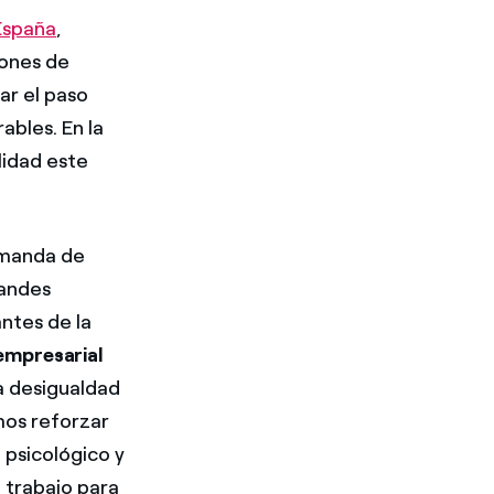
 España
,
lones de
ar el paso
ables. En la
lidad este
emanda de
randes
antes de la
empresarial
la desigualdad
mos reforzar
 psicológico y
 trabajo para