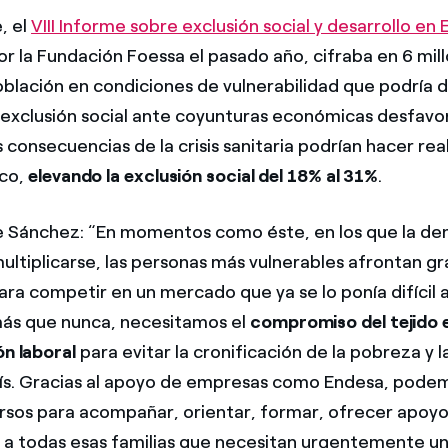
, el
VIII Informe sobre exclusión social y desarrollo en
r la Fundación Foessa el pasado año, cifraba en 6 mil
oblación en condiciones de vulnerabilidad que podría d
a exclusión social ante coyunturas económicas desfavor
s consecuencias de la crisis sanitaria podrían hacer rea
ico,
elevando la exclusión social del 18% al 31%
.
e Sánchez: “En momentos como éste, en los que la d
ultiplicarse, las personas más vulnerables afrontan g
ara competir en un mercado que ya se lo ponía difícil 
 más que nunca, necesitamos el
compromiso del tejido 
ón laboral
para evitar la cronificación de la pobreza y 
ís. Gracias al apoyo de empresas como Endesa, pode
rsos para acompañar, orientar, formar, ofrecer apoyo
 a todas esas familias que necesitan urgentemente un