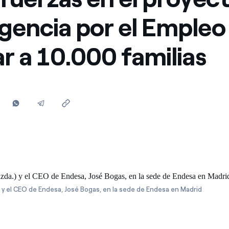
Ofertas para autónomos y Pymes
encia por el Empleo
¿Gestionas varias comunidades de propietarios?
r a 10.000 familias
 y el CEO de Endesa, José Bogas, en la sede de Endesa en Madrid