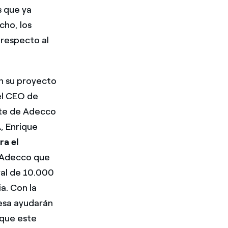
s que ya
cho, los
respecto al
n su proyecto
el CEO de
nte de Adecco
, Enrique
ra el
n Adecco que
oral de 10.000
a. Con la
esa ayudarán
 que este