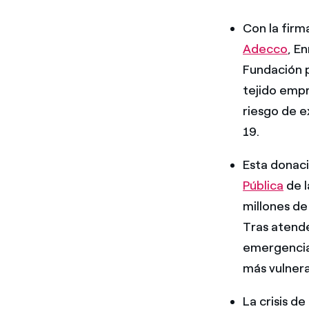
Con la firm
Adecco
, E
Fundación 
tejido empr
riesgo de e
19.
Esta donac
Pública
de l
millones de
Tras atende
emergencia
más vulnera
La crisis d