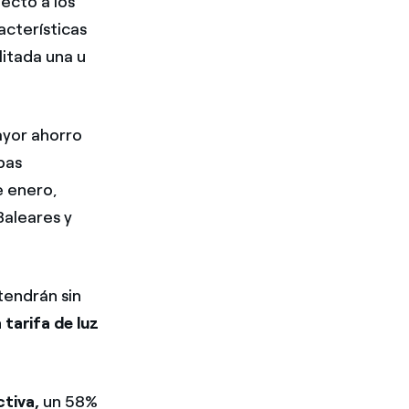
pecto a los
acterísticas
litada una u
ayor ahorro
bas
e enero,
Baleares y
tendrán sin
 tarifa de luz
ctiva,
un 58%