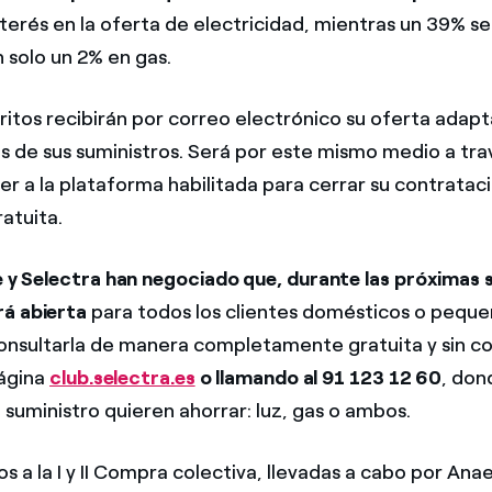
terés en la oferta de electricidad, mientras un 39% s
an solo un 2% en gas.
ritos recibirán por correo electrónico su oferta adapt
as de sus suministros. Será por este mismo medio a tra
r a la plataforma habilitada para cerrar su contratac
atuita.
 y Selectra han negociado que, durante las próximas 
rá abierta
para todos los clientes domésticos o pequ
onsultarla de manera completamente gratuita y sin 
página
club.selectra.es
o llamando al 91 123 12 60
, do
 suministro quieren ahorrar: luz, gas o ambos.
s a la I y II Compra colectiva, llevadas a cabo por Ana