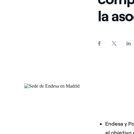
la as
Endesa y Po
el objetivo