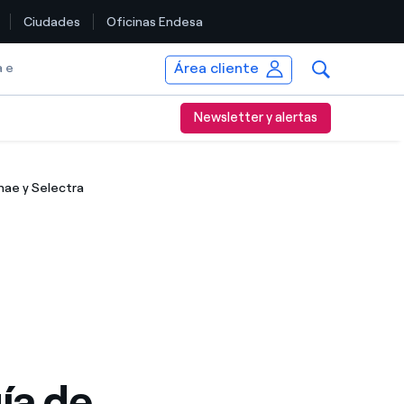
Ciudades
Oficinas Endesa
Área cliente
a e
Newsletter y alertas
nae y Selectra
ía de