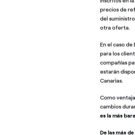
inscritos en l
precios de re
del suministro
otra oferta.
En el caso de
para los clien
compañías par
estarán dispon
Canarias.
Como ventajas 
cambios dura
es la más bar
De las más de