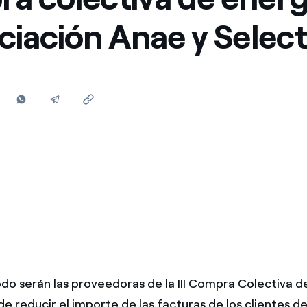
Ofertas para autónomos y Pymes
ociación Anae y Selec
¿Gestionas varias comunidades de propietarios?
do serán las proveedoras de la III Compra Colectiva d
 de reducir el importe de las facturas de los clientes d