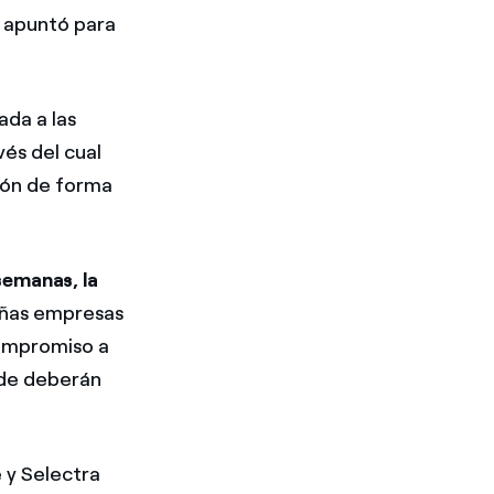
e apuntó para
ada a las
vés del cual
ión de forma
semanas, la
eñas empresas
compromiso a
nde deberán
e y Selectra