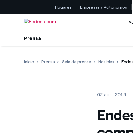
Hogares
Empresas y Autónomos
Saltar al contenido
Ac
Prensa
Inicio
Prensa
Sala de prensa
Noticias
Endes
02 abril 2019
Endes
compr