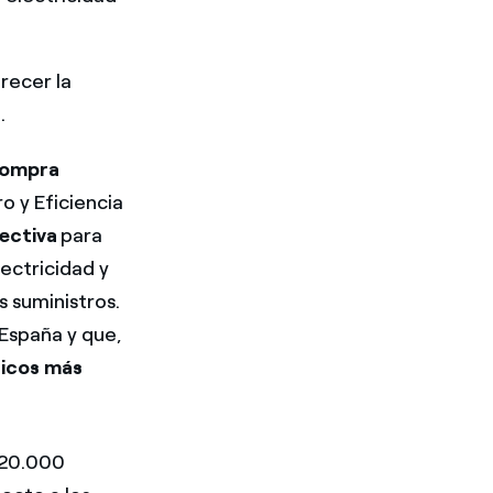
recer la
.
 Compra
o y Eficiencia
lectiva
para
ectricidad y
 suministros.
España y que,
ticos más
 20.000