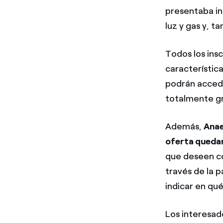
presentaba in
luz y gas y, t
Todos los insc
característic
podrán accede
totalmente gr
Además,
Anae
oferta queda
que deseen c
través de la 
indicar en qué
Los interesado