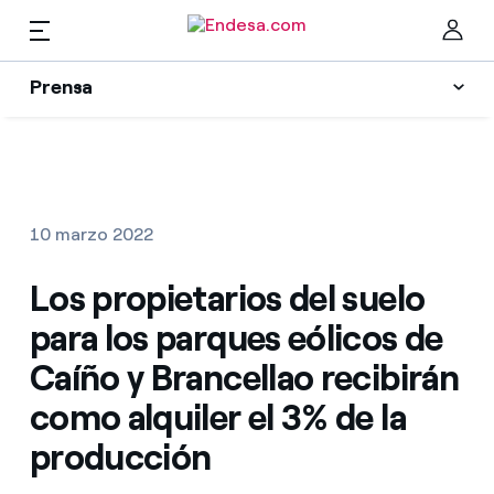
ES
Prensa
Prensa
Newsletter y alertas
Cer
Actualidad
10 marzo 2022
Recursos
Los propietarios del suelo
para los parques eólicos de
Colecciones
Encuentra la tarifa que más te conviene
Caíño y Brancellao recibirán
como alquiler el 3% de la
Compara nuestras tarifas de empresa y ahorra
Contactos prensa
producción
Por cada kWh que ahorres, te descontamos otro
La cara e