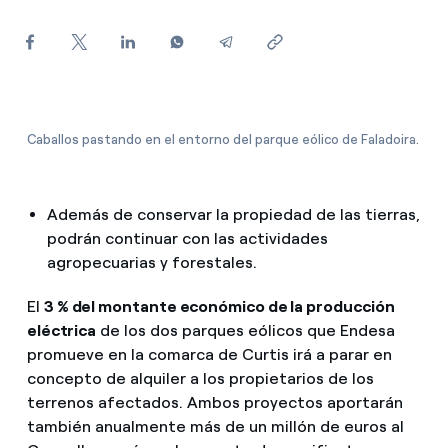
¿Cómo ver mis facturas de Endesa?
¿Cómo cambiar el titular del contrato?
¿Has recibido una oferta para cambiar de
compañía?
Caballos pastando en el entorno del parque eólico de Faladoira.
Ofertas para autónomos y Pymes
Además de conservar la propiedad de las tierras,
¿Gestionas varias comunidades de propietarios?
podrán continuar con las actividades
agropecuarias y forestales.
El
3 % del montante económico de la producción
eléctrica
de los dos parques eólicos que Endesa
promueve en la comarca de Curtis irá a parar en
concepto de alquiler a los propietarios de los
terrenos afectados. Ambos proyectos aportarán
también anualmente más de un millón de euros al