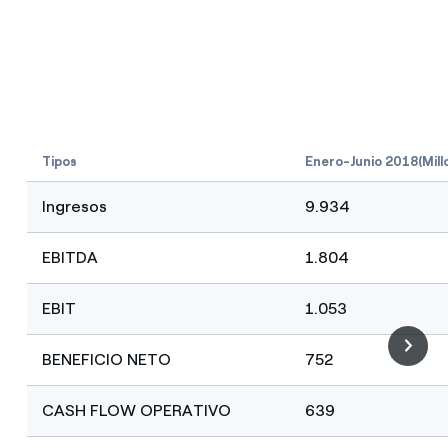
¿Cómo ver mis facturas de Endesa?
¿Cómo cambiar el titular del contrato?
¿Has recibido una oferta para cambiar de
compañía?
Tipos
Enero-Junio 2018(Mill
Ofertas para autónomos y Pymes
Ingresos
9.934
¿Gestionas varias comunidades de propietarios?
EBITDA
1.804
EBIT
1.053
BENEFICIO NETO
752
CASH FLOW OPERATIVO
639