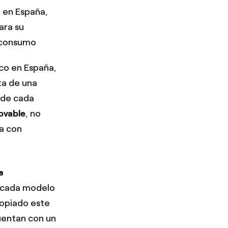
o en España,
ara su
 consumo
ico en España,
ata de una
 de cada
ovable
, no
ia con
s
a cada modelo
ropiado este
uentan con un