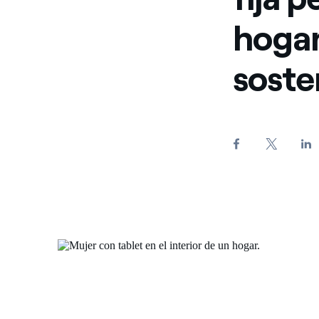
hogar
soste