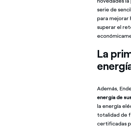
novedades la 
serie de senc
para mejorar h
superar el re
económicame
La pri
energía
Además, Ende
energía de sus
la energía el
totalidad de f
certificadas 