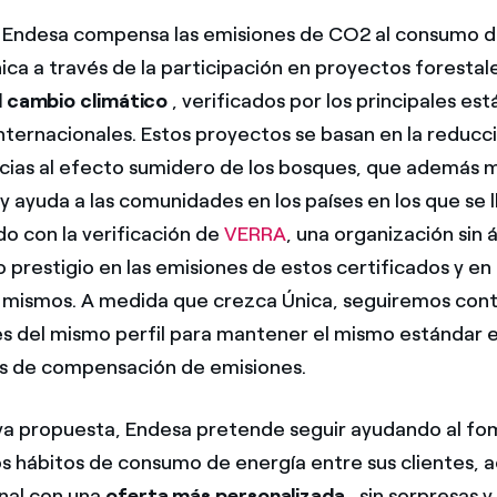
, Endesa compensa las emisiones de CO2 al consumo d
ica a través de la participación en proyectos forestale
l cambio climático
, verificados por los principales es
internacionales. Estos proyectos se basan en la reducc
cias al efecto sumidero de los bosques, que además m
y ayuda a las comunidades en los países en los que se l
 con la verificación de
VERRA
, una organización sin 
prestigio en las emisiones de estos certificados y en 
s mismos. A medida que crezca Única, seguiremos con
s del mismo perfil para mantener el mismo estándar e
os de compensación de emisiones.
va propuesta, Endesa pretende seguir ayudando al f
s hábitos de consumo de energía entre sus clientes, a
nal con una
oferta más personalizada
, sin sorpresas y