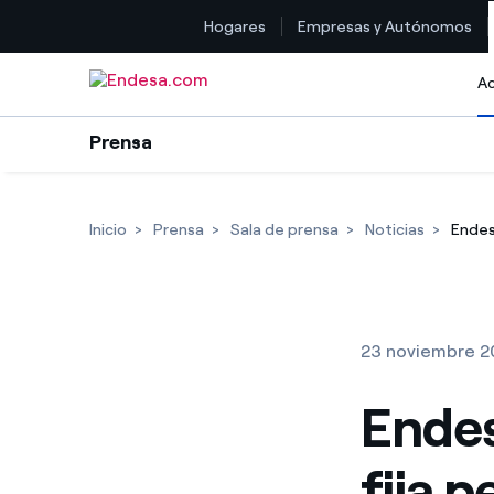
Hogares
Empresas y Autónomos
Saltar al contenido
Ac
Prensa
Inicio
Prensa
Sala de prensa
Noticias
Endes
23 noviembre 2
Endes
fija 