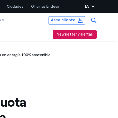
ES
Ciudades
Oficinas Endesa
Área cliente
a e
Newsletter y alertas
da en energía 100% sostenible
cuota
da