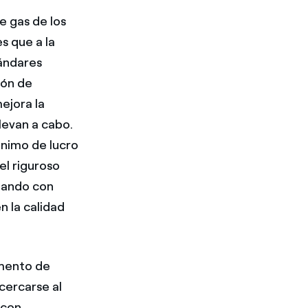
e gas de los
s que a la
tándares
ión de
ejora la
levan a cabo.
ánimo de lucro
el riguroso
tando con
n la calidad
omento de
cercarse al
 con