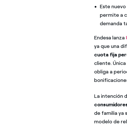
Este nuevo 
permite a c
demanda ta
Endesa lanza
ya que una dif
cuota fija pe
cliente. Única
obliga a peri
bonificaciones
La intención 
consumidores 
de familia ya
modelo de rel