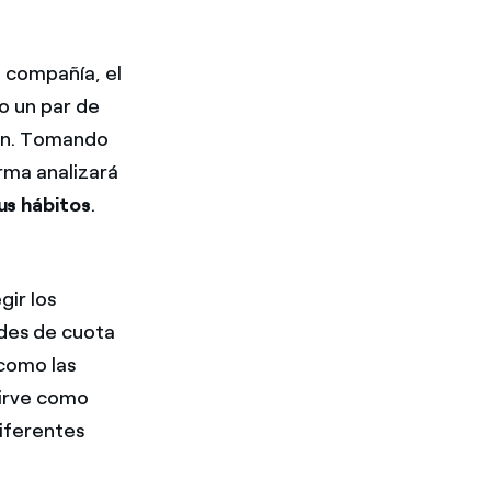
a compañía, el
o un par de
ión. Tomando
rma analizará
us hábitos
.
gir los
ades de cuota
 como las
sirve como
diferentes