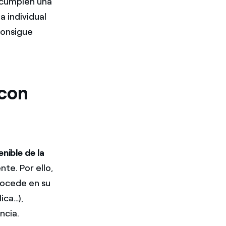
e cumplen una
a individual
consigue
 con
nible de la
te. Por ello,
rocede en su
ica…),
ncia.