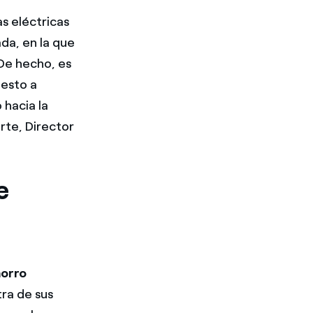
s eléctricas
da, en la que
 De hecho, es
uesto a
hacia la
arte, Director
e
horro
ra de sus