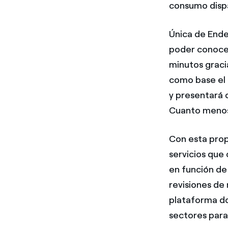
consumo dispa
Única de Endes
poder conocer
minutos graci
como base el 
y presentará 
Cuanto menos
Con esta prop
servicios que 
en función de 
revisiones de
plataforma do
sectores par