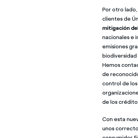
Por otro lado
clientes de Ún
mitigación de
nacionales e 
emisiones gra
biodiversidad 
Hemos contado
de reconocido 
control de lo
organizacione
de los crédit
Con esta nue
unos correcto
consumidor fi