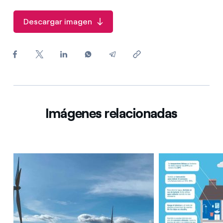
¿Cómo ver mis facturas de Endesa?
Descargar imagen
¿Cómo cambiar el titular del contrato?
¿Has recibido una oferta para cambiar de
compañía?
Ofertas para autónomos y Pymes
¿Gestionas varias comunidades de propietarios?
Imágenes relacionadas