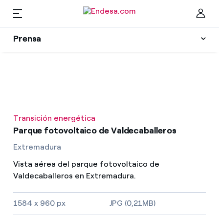
ES
Prensa
Prensa
Newsletter y alertas
Cer
Actualidad
Transición energética
Recursos
Parque fotovoltaico de Valdecaballeros
Extremadura
Colecciones
Encuentra la tarifa que más te conviene
Vista aérea del parque fotovoltaico de
Valdecaballeros en Extremadura.
Compara nuestras tarifas de empresa y ahorra
Contactos prensa
1584 x 960 px
JPG (0,21MB)
Por cada kWh que ahorres, te descontamos otro
La cara e