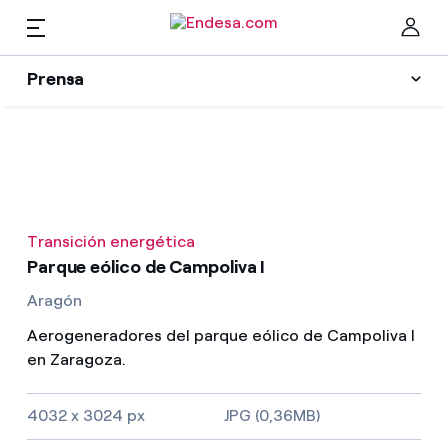
ES
Prensa
Prensa
Newsletter y alertas
Cer
Actualidad
Transición energética
Recursos
Parque eólico de Campoliva I
Aragón
Colecciones
Encuentra la tarifa que más te conviene
Aerogeneradores del parque eólico de Campoliva I
en Zaragoza.
Compara nuestras tarifas de empresa y ahorra
Contactos prensa
4032 x 3024 px
JPG (0,36MB)
Por cada kWh que ahorres, te descontamos otro
La cara e