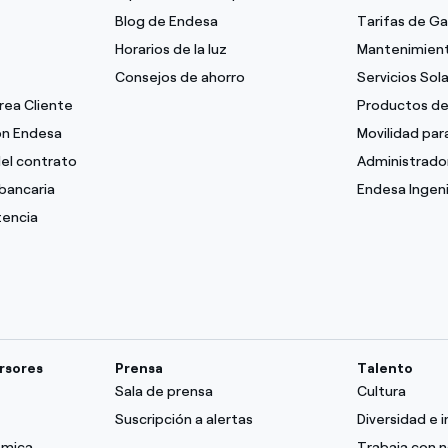
Blog de Endesa
Tarifas de G
Horarios de la luz
Mantenimient
Consejos de ahorro
Servicios Sol
Área Cliente
Productos de
con Endesa
Movilidad pa
del contrato
Administrado
bancaria
Endesa Ingeni
tencia
ersores
Prensa
Talento
Sala de prensa
Cultura
Suscripción a alertas
Diversidad e i
ómica
Trabaja con 