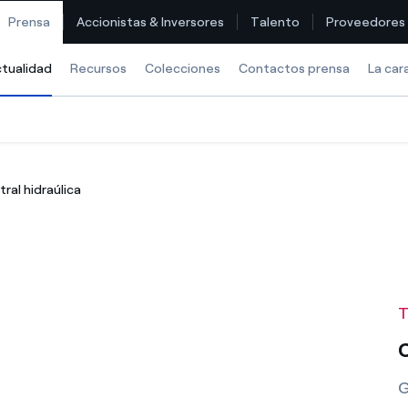
Prensa
Accionistas & Inversores
Talento
Proveedores
tualidad
Selected item
Recursos
Colecciones
Contactos prensa
La car
Encuentra la tarifa que más te conviene
ral hidraúlica
Compara nuestras tarifas de empresa y ahorra
Por cada kWh que ahorres, te descontamos otro
¿Cómo ver mis facturas de Endesa?
T
¿Cómo cambiar el titular del contrato?
C
¿Has recibido una oferta para cambiar de compañía?
G