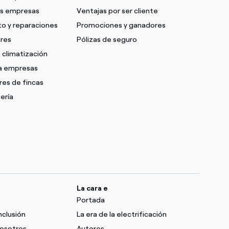
as empresas
Ventajas por ser cliente
o y reparaciones
Promociones y ganadores
ares
Pólizas de seguro
 climatización
ra empresas
res de fincas
ería
La cara e
Portada
nclusión
La era de la electrificación
nosotros
Autores