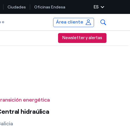
ES
Ciudades
Oficinas Endesa
Área cliente
a e
Newsletter y alertas
ransición energética
entral hidraúlica
alicia