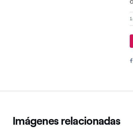
C
Ofertas para autónomos y Pymes
¿Gestionas varias comunidades de propietarios?
1
Imágenes relacionadas