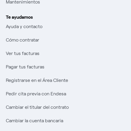
Mantenimientos
Offerta Servizio Tutela Gas
Transparencia
Mix Combustibili
Ofertas de empleo
La era de la electrificación
Te ayudamos
Cambiar el titular del contrato
Negoziacioine paritetica
Transparencia
Autores
Ayuda y contacto
Cambiar la cuenta bancaria
Offerta Servizio Tutela Gas
Negoziacioine paritetica
Una respuesta
Cómo contratar
Calculadora de potencia
Offerta Servizio Tutela Gas
El legado que seremos
Ver tus facturas
Sistema Interno de Protección del Informante
Music Lover
Pagar tus facturas
Wikivatios
Registrarse en el Área Cliente
Pedir cita previa con Endesa
Cambiar el titular del contrato
Cambiar la cuenta bancaria