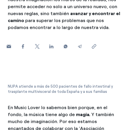
¿Cómo ver mis facturas de Endesa?
permite acceder no solo a un universo nuevo, con
nuevas reglas, sino también
avanzar y encontrar el
Climatización
¿Cómo cambiar el titular del contrato?
camino
para superar los problemas que nos
podamos encontrar a lo largo de nuestra vida.
¿Has recibido una oferta para cambiar de
Te ayudamos
compañía?
Ofertas para autónomos y Pymes
Compromiso
¿Gestionas varias comunidades de propietarios?
Blog
NUPA atiende a más de 500 pacientes de fallo intestinal y
Estafas telefónicas
trasplante multivisceral de toda España y a sus familias
En Music Lover lo sabemos bien porque, en el
fondo, la música tiene algo de
magia.
Y también
mucho de imaginación. Por eso estamos
encantados de colaborar con la ‘Asociación