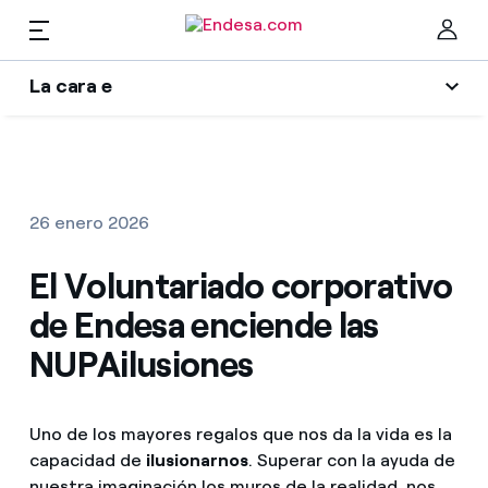
La cara e
Hogares
Wikivatios
Cer
Ilumina tu negocio
Luz y gas
26 enero 2026
Autores
El Voluntariado corporativo
Servicios
Blog de Endesa
de Endesa enciende las
Music Lover
Movilidad
NUPAilusiones
Encuentra la tarifa que más te conviene
La era de la electrificación
Compara nuestras tarifas de empresa y ahorra
PARA TI
Una respuesta
Uno de los mayores regalos que nos da la vida es la
Por cada kWh que ahorres, te descontamos otro
capacidad de
ilusionarnos
. Superar con la ayuda de
Solar
El legado que seremos
nuestra imaginación los muros de la realidad, nos