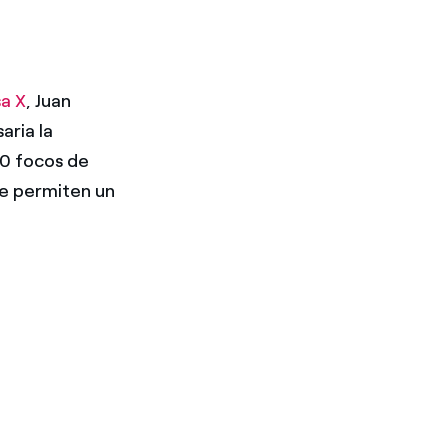
a X
, Juan
aria la
50 focos de
ue permiten un