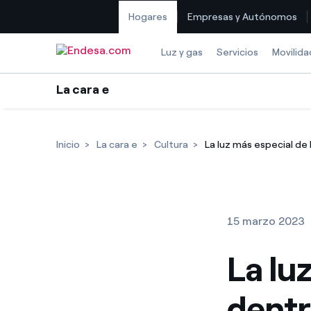
Hogares
Empresas y Autónomos
Saltar al contenido
Luz y gas
Servicios
Movilida
La cara e
Inicio
La cara e
Cultura
La luz más especial de
15 marzo 2023
La lu
dentr