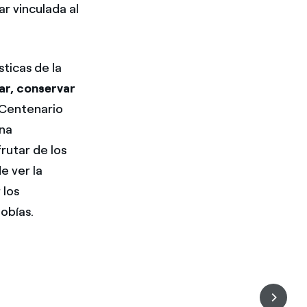
ar vinculada al
ticas de la
tar, conservar
I Centenario
Una
rutar de los
e ver la
 los
obías.