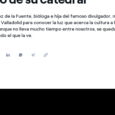
Ofertas para autónomos y Pymes
¿Gestionas varias comunidades de propietarios?
z de la Fuente, bióloga e hija del famoso divulgador
 Valladolid para conocer la luz que acerca la cultura a 
unque no lleva mucho tiempo entre nosotros, se queda
o el que la ve.