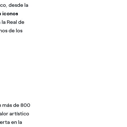
ico, desde la
s iconos
a la Real de
nos de los
on más de 800
lor artístico
rta en la