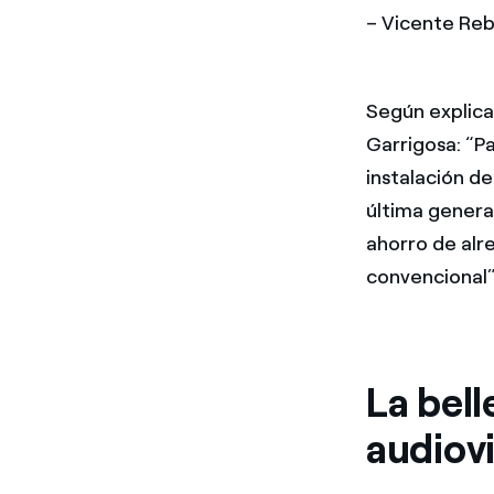
– Vicente Reb
Según explica
Garrigosa: “Pa
instalación d
última generac
ahorro de alr
convencional”
La bell
audiovi