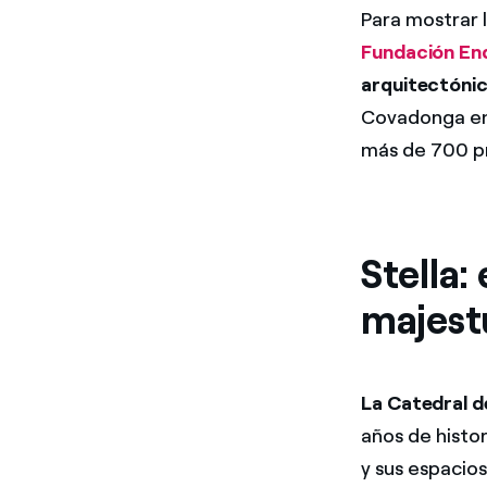
Para mostrar l
Fundación En
arquitectóni
Covadonga en 
más de 700 pr
Stella:
majest
La Catedral d
años de histor
y sus espacio