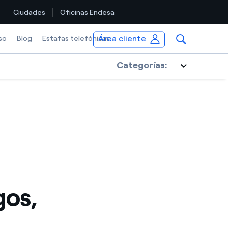
Ciudades
Oficinas Endesa
Área cliente
so
Blog
Estafas telefónicas
Categorías:
gos,