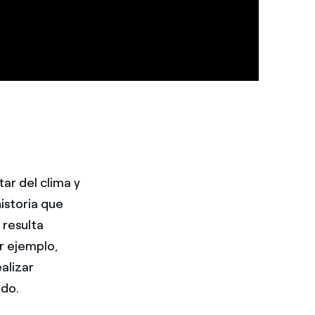
ar del clima y
istoria que
 resulta
r ejemplo,
alizar
ndo.