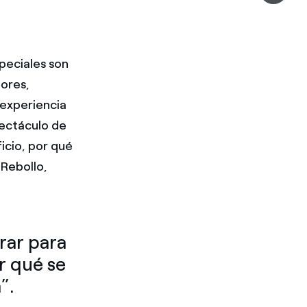
speciales son
dores,
 experiencia
pectáculo de
icio, por qué
 Rebollo,
rar para
or qué se
”.