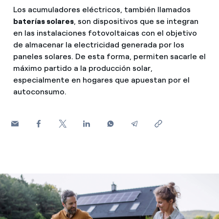
¿Cómo ver mis facturas de Endesa?
Los acumuladores eléctricos, también llamados
Consejos de ahorro
baterías solares
, son dispositivos que se integran
Climatización
¿Cómo cambiar el titular del contrato?
en las instalaciones fotovoltaicas con el objetivo
Otros
de almacenar la electricidad generada por los
¿Has recibido una oferta para cambiar de
paneles solares. De esta forma, permiten sacarle el
Te ayudamos
compañía?
Futuro
máximo partido a la producción solar,
especialmente en hogares que apuestan por el
Ofertas para autónomos y Pymes
Horarios punta, llano y valle: qué son, cuándo aplican y 
Compromiso
autoconsumo.
¿Gestionas varias comunidades de propietarios?
Cita previa Endesa: cómo pedir, cambiar o anular tu cita
Blog
¿Qué es el consumo responsable?
Estafas telefónicas