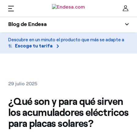
ES
Blog de Endesa
Hogares
Blog de Endesa
Descubre en un minuto el producto que más se adapte a
Cer
ti.
Escoge tu tarifa
Luz
Luz y gas
Climatización
Servicios
Gas
29 julio 2025
Movilidad
Movilidad
¿Qué son y para qué sirven
Encuentra la tarifa que más te conviene
Solar
los acumuladores eléctricos
Compara nuestras tarifas de empresa y ahorra
PARA TI
para placas solares?
Electrodomésticos
Por cada kWh que ahorres, te descontamos otro
Solar
Empresas